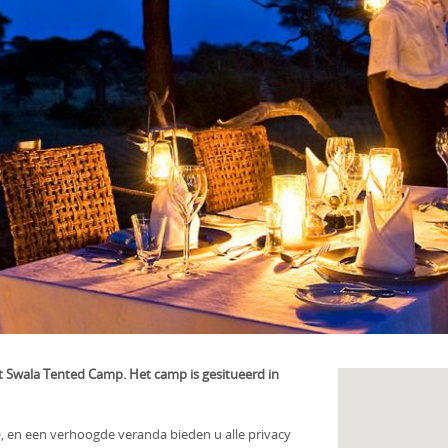
t Swala Tented Camp. Het camp is gesitueerd in
, en een verhoogde veranda bieden u alle privacy