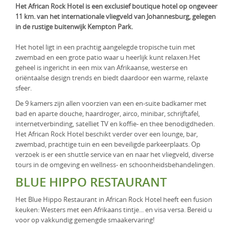
Het African Rock Hotel is een exclusief boutique hotel op ongeveer
KLM Preferred Partner
Uganda
Groepsreis
11 km. van het internationale vliegveld van Johannesburg, gelegen
in de rustige buitenwijk Kempton Park.
Zambia
Het hotel ligt in een prachtig aangelegde tropische tuin met
Zimbabwe
zwembad en een grote patio waar u heerlijk kunt relaxen.Het
geheel is ingericht in een mix van Afrikaanse, westerse en
Zuid-Afrika
oriëntaalse design trends en biedt daardoor een warme, relaxte
sfeer.
De 9 kamers zijn allen voorzien van een en-suite badkamer met
bad en aparte douche, haardroger, airco, minibar, schrijftafel,
internetverbinding, satelliet TV en koffie- en thee benodigdheden.
Het African Rock Hotel beschikt verder over een lounge, bar,
zwembad, prachtige tuin en een beveiligde parkeerplaats. Op
verzoek is er een shuttle service van en naar het vliegveld, diverse
tours in de omgeving en wellness- en schoonheidsbehandelingen.
BLUE HIPPO RESTAURANT
Het Blue Hippo Restaurant in African Rock Hotel heeft een fusion
keuken: Westers met een Afrikaans tintje... en visa versa. Bereid u
voor op vakkundig gemengde smaakervaring!