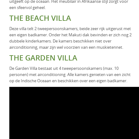
uitgeeft op de oceaan. Het meubilair in Afrikaanse stijl zorgt voor
een sfeervol geheel.
THE BEACH VILLA
Deze villa telt 2 tweepersoonskamers, beide zeer rijk uitgerust met
een eigen badkamer. Onder het Makuti dak bevinden er zich nog 2
dubbele kinderkamers. De kamers beschikken niet over
airconditioning, maar zijn wel voorzien van een muskietennet.
THE GARDEN VILLA
De Garden Villa bestaat uit 4 tweepersoonskamers (max. 10
personen) met airconditioning. Alle kamers genieten van een zicht
op de Indische Oceaan en beschikken over een eigen badkamer.