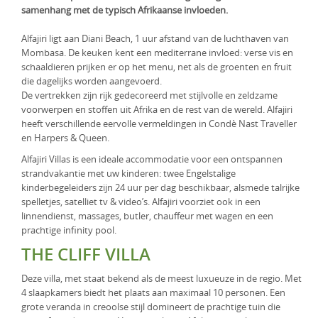
samenhang met de typisch Afrikaanse invloeden.
KLM Preferred Partner
Uganda
Groepsreis
Alfajiri ligt aan Diani Beach, 1 uur afstand van de luchthaven van
Zambia
Mombasa. De keuken kent een mediterrane invloed: verse vis en
schaaldieren prijken er op het menu, net als de groenten en fruit
Zimbabwe
die dagelijks worden aangevoerd.
De vertrekken zijn rijk gedecoreerd met stijlvolle en zeldzame
Zuid-Afrika
voorwerpen en stoffen uit Afrika en de rest van de wereld. Alfajiri
heeft verschillende eervolle vermeldingen in Condè Nast Traveller
en Harpers & Queen.
Alfajiri Villas is een ideale accommodatie voor een ontspannen
strandvakantie met uw kinderen: twee Engelstalige
kinderbegeleiders zijn 24 uur per dag beschikbaar, alsmede talrijke
spelletjes, satelliet tv & video’s. Alfajiri voorziet ook in een
linnendienst, massages, butler, chauffeur met wagen en een
prachtige infinity pool.
THE CLIFF VILLA
Deze villa, met staat bekend als de meest luxueuze in de regio. Met
4 slaapkamers biedt het plaats aan maximaal 10 personen. Een
grote veranda in creoolse stijl domineert de prachtige tuin die