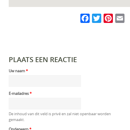
Faceboo
Twitte
Pin
E
PLAATS EEN REACTIE
Uw naam
*
E-mailadres
*
De inhoud van dit veld is privé en zal niet openbaar worden
gemaakt.
Onderwerp
*