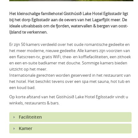
KLM Preferred Partner
Uganda
Groepsreis
Het kleinschalige familiehotel Gistihúsið Lake Hotel Egilsstadir ligt
Zambia
bij het dorp Egilsstadir aan de oevers van het Lagarfljót meer. De
ideale uitvalsbasis om de fjorden, watervallen & bergen van oost-
IJsland te verkennen.
Zimbabwe
Er zijn 50 kamers verdeeld over het oude romantische gedeelte en
Zuid-Afrika
het meer moderne, nieuwe gedeelte. Alle kamers zijn voorzien van
een flatscreen-tv, gratis WiFi, thee- en koffiefaciliteiten, een zithoek
en een en-suite badkamer met douche. Sommige kamers bieden
uitzicht op het meer.
Internationale gerechten worden geserveerd in het restaurant van
het hotel. Het beschikt tevens over een spa met sauna, hot tub en
een koud bad.
Op korte afstand van het Gistihúsið Lake Hotel Egilsstadir vindt u
winkels, restaurants & bars.
Faciliteiten
Kamer