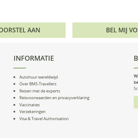
VOORSTEL AAN
BEL MIJ V
INFORMATIE
B
Wi
Autohuur wereldwijd
be
Over BMS-Travellers
Sc
Reizen met de experts
Reisvoorwaarden en privacyverklaring
Vaccinaties
Verzekeringen
Visa & Travel Authorisation