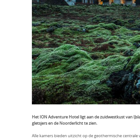
Het ION Adventure Hotel ligt aan de zuidwestkust van IJsla
gletsjers en de Noorderlicht te zien.
Alle kamers bieden uitzicht op de geothermische centrale v