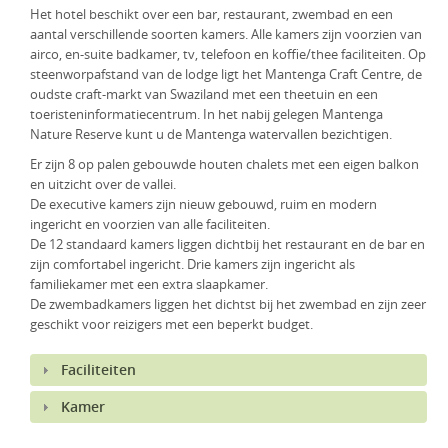
Het hotel beschikt over een bar, restaurant, zwembad en een
KLM Preferred Partner
Uganda
Groepsreis
aantal verschillende soorten kamers. Alle kamers zijn voorzien van
airco, en-suite badkamer, tv, telefoon en koffie/thee faciliteiten. Op
Zambia
steenworpafstand van de lodge ligt het Mantenga Craft Centre, de
oudste craft-markt van Swaziland met een theetuin en een
Zimbabwe
toeristeninformatiecentrum. In het nabij gelegen Mantenga
Nature Reserve kunt u de Mantenga watervallen bezichtigen.
Zuid-Afrika
Er zijn 8 op palen gebouwde houten chalets met een eigen balkon
en uitzicht over de vallei.
De executive kamers zijn nieuw gebouwd, ruim en modern
ingericht en voorzien van alle faciliteiten.
De 12 standaard kamers liggen dichtbij het restaurant en de bar en
zijn comfortabel ingericht. Drie kamers zijn ingericht als
familiekamer met een extra slaapkamer.
De zwembadkamers liggen het dichtst bij het zwembad en zijn zeer
geschikt voor reizigers met een beperkt budget.
Faciliteiten
Kamer