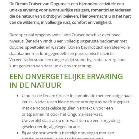
De Dream Cruiser van Onguma is een bijzondere activiteit: een
KLM Preferred Partner
Uganda
Groepsreis
unieke ervaring voor avontuurlijke reizigers, romantici en iedereen
die de natuur van dichtbij wil beleven. Hier overnacht u in het hart
Zambia
van de wildernis, in volledige rust, comfort en veiligheid.
Zimbabwe
Deze speciaal omgebouwde Land Cruiser beschikt over twee
niveaus. Beneden vindt u een volledig uitgeruste badkamer met
Zuid-Afrika
douche, spoeltoilet en wastafel. Boven bevindt zich een sfeervolle
slaapkamer met loungegedeelte en panoramisch uitzicht.
Via een radio staat een ranger altijd stand-by, zodat u zorgeloos
kunt genieten van deze unieke overnachting.
EEN ONVERGETELIJKE ERVARING
IN DE NATUUR
U boekt de Dream Cruiser in combinatie met een lodge naar
keuze. Nadat u een kleine overnachtingstas heeft ingepakt
met de noodzakelijke spullen, vertrekt u voor een
ontspannen rit door het Onguma-reservaat.
Uw verblijf staat al op u te wachten op een zorgvuldig
geselecteerde, afgelegen locatie.
Bij aankomst wordt u hartelijk ontvangen met een