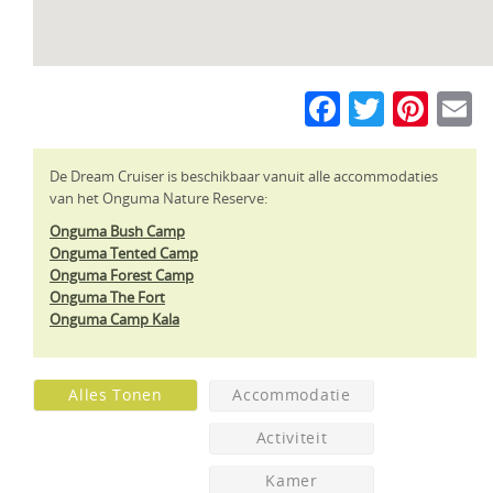
Faceboo
Twitte
Pin
E
De Dream Cruiser is beschikbaar vanuit alle accommodaties
van het Onguma Nature Reserve:
Onguma Bush Camp
Onguma Tented Camp
Onguma Forest Camp
Onguma The Fort
Onguma Camp Kala
Alles Tonen
Accommodatie
Activiteit
Kamer