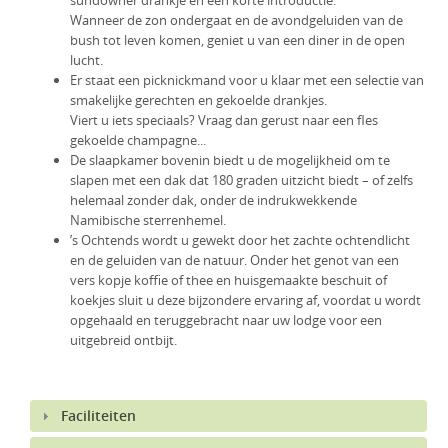
sundowner drankje en een korte introductie.
Wanneer de zon ondergaat en de avondgeluiden van de
bush tot leven komen, geniet u van een diner in de open
lucht.
Er staat een picknickmand voor u klaar met een selectie van
smakelijke gerechten en gekoelde drankjes.
Viert u iets speciaals? Vraag dan gerust naar een fles
gekoelde champagne...
De slaapkamer bovenin biedt u de mogelijkheid om te
slapen met een dak dat 180 graden uitzicht biedt – of zelfs
helemaal zonder dak, onder de indrukwekkende
Namibische sterrenhemel.
’s Ochtends wordt u gewekt door het zachte ochtendlicht
en de geluiden van de natuur. Onder het genot van een
vers kopje koffie of thee en huisgemaakte beschuit of
koekjes sluit u deze bijzondere ervaring af, voordat u wordt
opgehaald en teruggebracht naar uw lodge voor een
uitgebreid ontbijt.
Faciliteiten