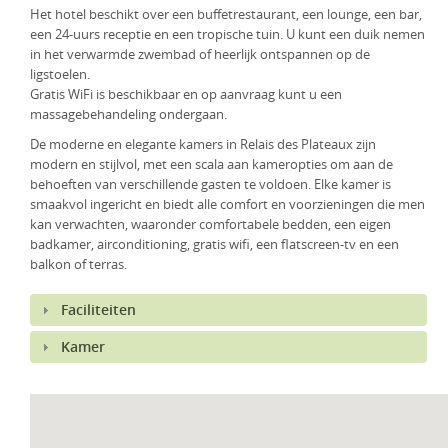
Het hotel beschikt over een buffetrestaurant, een lounge, een bar,
KLM Preferred Partner
Uganda
Groepsreis
een 24-uurs receptie en een tropische tuin. U kunt een duik nemen
in het verwarmde zwembad of heerlijk ontspannen op de
Zambia
ligstoelen.
Gratis WiFi is beschikbaar en op aanvraag kunt u een
Zimbabwe
massagebehandeling ondergaan.
De moderne en elegante kamers in Relais des Plateaux zijn
Zuid-Afrika
modern en stijlvol, met een scala aan kameropties om aan de
behoeften van verschillende gasten te voldoen. Elke kamer is
smaakvol ingericht en biedt alle comfort en voorzieningen die men
kan verwachten, waaronder comfortabele bedden, een eigen
badkamer, airconditioning, gratis wifi, een flatscreen-tv en een
balkon of terras.
Faciliteiten
Kamer