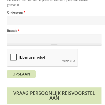
De inhoud van dit veld is privé en zal niet openbaar worden
gemaakt.
Onderwerp
*
Reactie
*
OPSLAAN
VRAAG PERSOONLIJK REISVOORSTEL
AAN