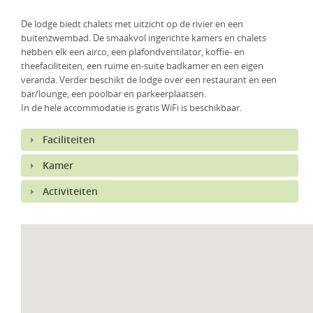
KLM Preferred Partner
Uganda
Groepsreis
De lodge biedt chalets met uitzicht op de rivier en een
buitenzwembad. De smaakvol ingerichte kamers en chalets
Zambia
hebben elk een airco, een plafondventilator, koffie- en
theefaciliteiten, een ruime en-suite badkamer en een eigen
Zimbabwe
veranda. Verder beschikt de lodge over een restaurant en een
bar/lounge, een poolbar en parkeerplaatsen.
Zuid-Afrika
In de hele accommodatie is gratis WiFi is beschikbaar.
Faciliteiten
Kamer
Activiteiten