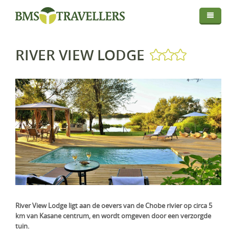
Thema
Bestemmingen
Privé Safari
RIVER VIEW LODGE
Routes
Afrika
Fly In Safari
Droomreis
Centraal Azië
Botswana
Privé Rondreis
Info
Europa
Kenia
Kirgistan
Self-Drive
Map
Over BMS-Travellers
Indische Oceaan
Madagaskar
IJsland
Strandvakantie
Login
Reizen Met De Experts
Midden Oosten
Malawi
Italië
Malediven
Huwelijksreis
Reisvoorwaarden En Privacyverklaring
Mozambique
Mauritius
Oman
Foto Safari
Vaccinaties
Namibië
Réunion
Saudi-Arabië
Golfreis
Verzekeringen
Rwanda
Seychellen
Verenigde Arabische Emiraten
Wellness Reizen
River View Lodge ligt aan de oevers van de Chobe rivier op circa 5
km van Kasane centrum, en wordt omgeven door een verzorgde
Visa & Travel Authorisation
Tanzania
Familiereis
tuin.