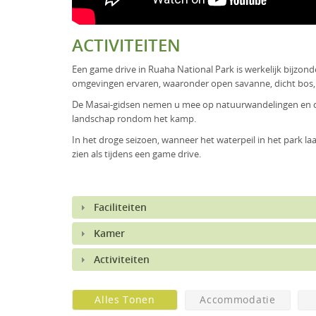
ACTIVITEITEN
Een game drive in Ruaha National Park is werkelijk bijzond
omgevingen ervaren, waaronder open savanne, dicht bos, r
De Masai-gidsen nemen u mee op natuurwandelingen en de
landschap rondom het kamp.
In het droge seizoen, wanneer het waterpeil in het park la
zien als tijdens een game drive.
Faciliteiten
Kamer
Activiteiten
Alles Tonen
Accommodatie