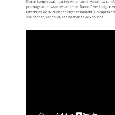
Dieren komen vaak naar het water toe en vanuit uw comfor
prachtige schouwspel waarnemen. Ruaha River Lodge is v
uitzicht op de rivier en een eigen restaurant. U slaapt in 
size bedden, een toilet, een wasbak en een douche.