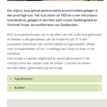
KLM Preferred Partner
Uganda
Groepsreis
Een stijlvol, luxe, geheel gerenoveerde accommodatie gelegen in
Zambia
een prachtige tuin. Het huis stamt uit 1853 en is een Victoriaans
boerderijhuis, gelegen in een klein park tussen Swellengrebel en
Voortrek Straat, de hoofdstraten van Swellendam.
Zimbabwe
Acht luxe gastenhuisjes zijn in de sfeer van het oude huis gebouwd
Zuid-Afrika
en bieden u alle gemakken van de moderne tijd. Er is een
zoutwater zwembad met comfortabele lounge-bedden; ideaal
voor zonaanbidders of om 's middags een dutje te doen in de
schaduw.
Het ontbijt is heerlijk uitgebreid en wordt geserveerd in de
ontbijtruimte die uitkijkt over de tuinen. Lunches en diners
worden alleen geserveerd op aanvraag.
Faciliteiten
Kamer