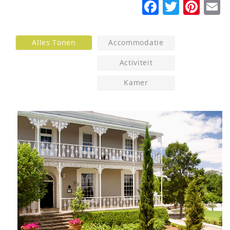
Faceboo
Twitte
Pin
E
Alles Tonen
Accommodatie
Activiteit
Kamer