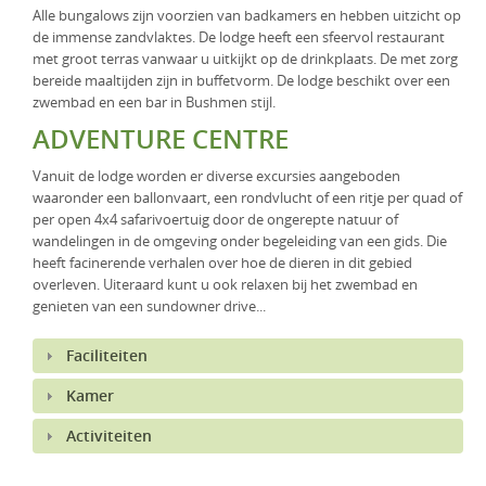
Alle bungalows zijn voorzien van badkamers en hebben uitzicht op
KLM Preferred Partner
Uganda
Groepsreis
de immense zandvlaktes. De lodge heeft een sfeervol restaurant
met groot terras vanwaar u uitkijkt op de drinkplaats. De met zorg
Zambia
bereide maaltijden zijn in buffetvorm. De lodge beschikt over een
zwembad en een bar in Bushmen stijl.
Zimbabwe
ADVENTURE CENTRE
Zuid-Afrika
Vanuit de lodge worden er diverse excursies aangeboden
waaronder een ballonvaart, een rondvlucht of een ritje per quad of
per open 4x4 safarivoertuig door de ongerepte natuur of
wandelingen in de omgeving onder begeleiding van een gids. Die
heeft facinerende verhalen over hoe de dieren in dit gebied
overleven. Uiteraard kunt u ook relaxen bij het zwembad en
genieten van een sundowner drive...
Faciliteiten
Kamer
Activiteiten