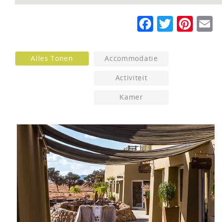
Faceboo
Twitte
Pin
E
Alles Tonen
Accommodatie
Activiteit
Kamer