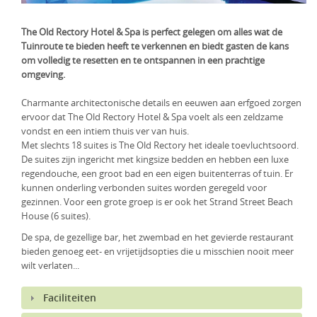
KLM Preferred Partner
Uganda
Groepsreis
The Old Rectory Hotel & Spa is perfect gelegen om alles wat de
Zambia
Tuinroute te bieden heeft te verkennen en biedt gasten de kans
om volledig te resetten en te ontspannen in een prachtige
Zimbabwe
omgeving.
Charmante architectonische details en eeuwen aan erfgoed zorgen
Zuid-Afrika
ervoor dat The Old Rectory Hotel & Spa voelt als een zeldzame
vondst en een intiem thuis ver van huis.
Met slechts 18 suites is The Old Rectory het ideale toevluchtsoord.
De suites zijn ingericht met kingsize bedden en hebben een luxe
regendouche, een groot bad en een eigen buitenterras of tuin. Er
kunnen onderling verbonden suites worden geregeld voor
gezinnen. Voor een grote groep is er ook het Strand Street Beach
House (6 suites).
De spa, de gezellige bar, het zwembad en het gevierde restaurant
bieden genoeg eet- en vrijetijdsopties die u misschien nooit meer
wilt verlaten...
Faciliteiten