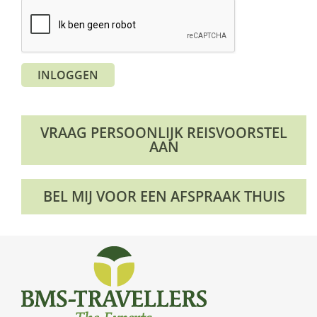
KLM Preferred Partner
Uganda
Groepsreis
Zambia
INLOGGEN
Zimbabwe
Zuid-Afrika
VRAAG PERSOONLIJK REISVOORSTEL
AAN
BEL MIJ VOOR EEN AFSPRAAK THUIS