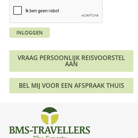
KLM Preferred Partner
Uganda
Groepsreis
Zambia
INLOGGEN
Zimbabwe
Zuid-Afrika
VRAAG PERSOONLIJK REISVOORSTEL
AAN
BEL MIJ VOOR EEN AFSPRAAK THUIS