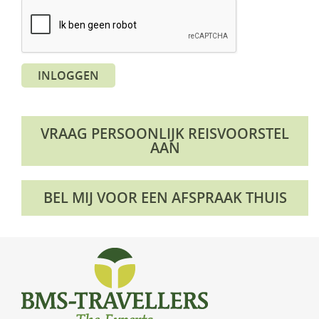
KLM Preferred Partner
Uganda
Groepsreis
Zambia
INLOGGEN
Zimbabwe
Zuid-Afrika
VRAAG PERSOONLIJK REISVOORSTEL
AAN
BEL MIJ VOOR EEN AFSPRAAK THUIS