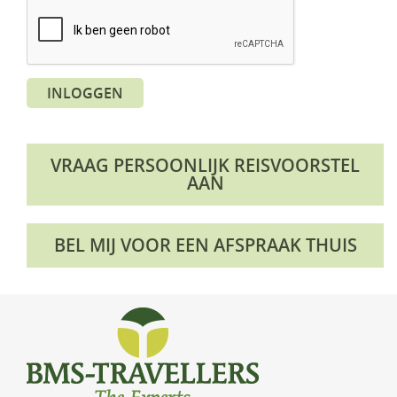
KLM Preferred Partner
Uganda
Groepsreis
Zambia
INLOGGEN
Zimbabwe
Zuid-Afrika
VRAAG PERSOONLIJK REISVOORSTEL
AAN
BEL MIJ VOOR EEN AFSPRAAK THUIS