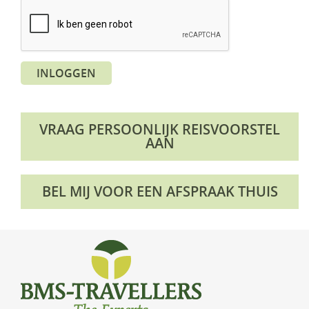
KLM Preferred Partner
Uganda
Groepsreis
Zambia
INLOGGEN
Zimbabwe
Zuid-Afrika
VRAAG PERSOONLIJK REISVOORSTEL
AAN
BEL MIJ VOOR EEN AFSPRAAK THUIS