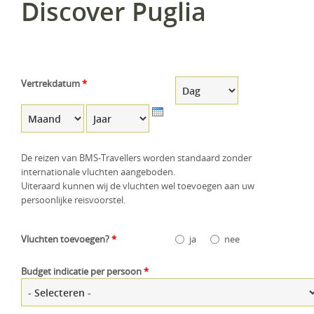
Discover Puglia
KLM Preferred Partner
Uganda
Groepsreis
Zambia
Zimbabwe
Vertrekdatum
*
Dag
Maand
Zuid-Afrika
Jaar
De reizen van BMS-Travellers worden standaard zonder
internationale vluchten aangeboden.
Uiteraard kunnen wij de vluchten wel toevoegen aan uw
persoonlijke reisvoorstel.
Vluchten toevoegen?
*
ja
nee
Budget indicatie per persoon
*