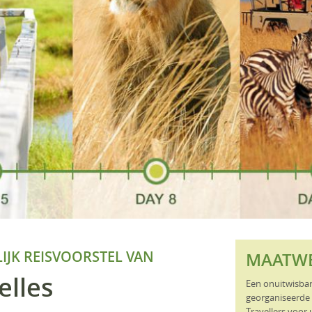
IJK REISVOORSTEL VAN
MAATW
elles
Een onuitwisbar
georganiseerde 
Travellers voor 