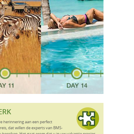
ERK
e herinnering aan een perfect
reis, dat willen de experts van BMS-
u bereiken. Het gaat erom dat u in uw vakantie precies