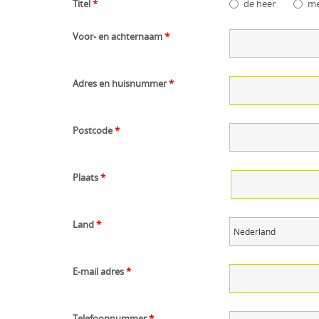
Titel
*
de heer
m
Voor- en achternaam
*
Adres en huisnummer
*
Postcode
*
Plaats
*
Land
*
E-mail adres
*
Telefoonnummer
*