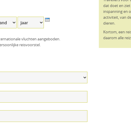
dat doet en zie
inspanning en o
activiteit, van 
nd
Jaar
dieren.
Kortom, een reis 
daarom alle rei
ternationale vluchten aangeboden.
soonlijke reisvoorstel.