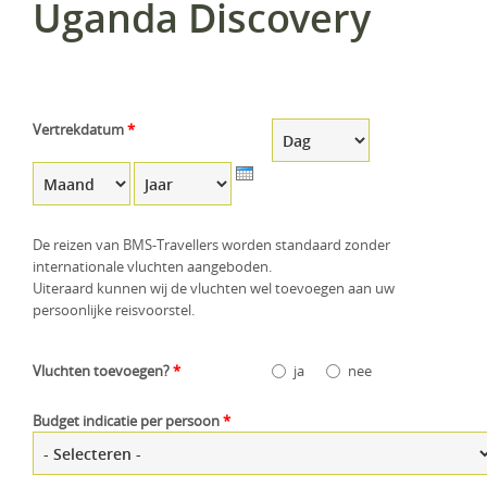
Uganda Discovery
KLM Preferred Partner
Uganda
Groepsreis
Zambia
Zimbabwe
Vertrekdatum
*
Dag
Maand
Zuid-Afrika
Jaar
De reizen van BMS-Travellers worden standaard zonder
internationale vluchten aangeboden.
Uiteraard kunnen wij de vluchten wel toevoegen aan uw
persoonlijke reisvoorstel.
Vluchten toevoegen?
*
ja
nee
Budget indicatie per persoon
*