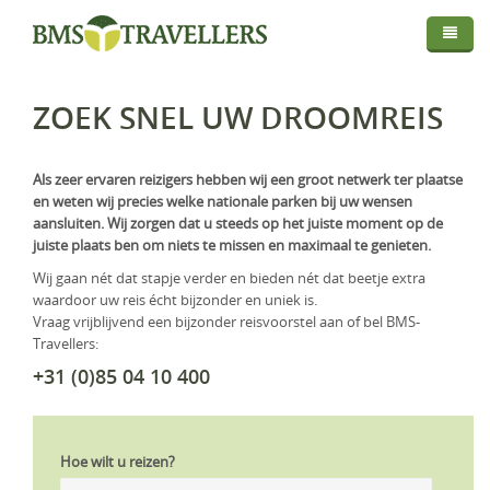
Thema
Bestemmingen
Privé Safari
ZOEK SNEL UW DROOMREIS
Routes
Afrika
Fly In Safari
Droomreis
Centraal Azië
Botswana
Privé Rondreis
Als zeer ervaren reizigers hebben wij een groot netwerk ter plaatse
Info
en weten wij precies welke nationale parken bij uw wensen
Europa
Kenia
Kirgistan
Self-Drive
aansluiten. Wij zorgen dat u steeds op het juiste moment op de
Map
Over BMS-Travellers
juiste plaats ben om niets te missen en maximaal te genieten.
Indische Oceaan
Madagaskar
IJsland
Strandvakantie
Wij gaan nét dat stapje verder en bieden nét dat beetje extra
Login
Reizen Met De Experts
Midden Oosten
Malawi
Italië
Malediven
Huwelijksreis
waardoor uw reis écht bijzonder en uniek is.
Vraag vrijblijvend een bijzonder reisvoorstel aan of bel BMS-
Reisvoorwaarden En Privacyverklaring
Mozambique
Mauritius
Oman
Foto Safari
Travellers:
+31 (0)85 04 10 400
Vaccinaties
Namibië
Réunion
Saudi-Arabië
Golfreis
Verzekeringen
Rwanda
Seychellen
Verenigde Arabische Emiraten
Wellness Reizen
Hoe wilt u reizen?
Visa & Travel Authorisation
Tanzania
Familiereis