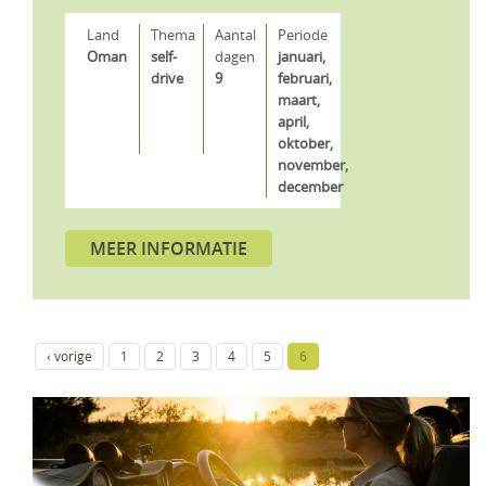
Land
Thema
Aantal
Periode
Oman
self-
dagen
januari,
drive
9
februari,
maart,
april,
oktober,
november,
december
MEER INFORMATIE
‹ vorige
1
2
3
4
5
6