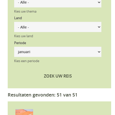
KLM Preferred Partner
Uganda
Groepsreis
Kies uw thema
Zambia
Land
Zimbabwe
Kies uw land
Zuid-Afrika
Periode
Kies een periode
ZOEK UW REIS
Resultaten gevonden: 51 van 51