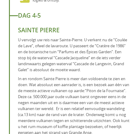
logies & ontbijt
DAG 4-5
SAINTE PIERRE
U vervolgt uw reis naar Sainte-Pierre. U verkent nu de “Coulée
de Lave”, ofwel de lavaroute. U passeert de “Cratère de 1986”
en de botanische tuin “Parfums et des Épices Garden”. Een
stop bij de waterval “Cascade Jacqueline” en de iets verder
landinwaarts gelegen waterval “Cascade de Langevin, Grand
Galet” is absoluut de moeite waard.
In en rondom Sainte Pierre is meer dan voldoende te zien en
doen. Wat absoluut een aanrader is, is een bezoek aan één van
de meeste actieve vulkanen op aarde:”Piton de la Fournaise”.
Deze ca. 500.000 jaar oude vulkaan barst ongeveer eens in de
negen maanden uit en is daarmee een van de meest actieve
vulkanen ter wereld. Er is een relatief eenvoudige wandeling
(ca.13 km) naar de rand van de krater. Onderweg komt u nog
meerdere vulkanen tegen en schitterende uitzichten. Ook kunt
u het rum museum of koffie plantage bezoeken, of heerlijk
genieten aan het strand van Grande Anse.