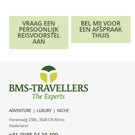
VRAAG EEN
BEL MIJ VOOR
PERSOONLIJK
EEN AFSPRAAK
REISVOORSTEL
THUIS
AAN
ADVENTURE | LUXURY | NICHE
Herenweg 238b, 3648 CR Wilnis
Nederland
+31 (0)85 04 10 400