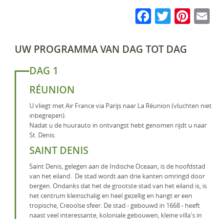
Faceboo
Twitte
Pin
E
UW PROGRAMMA VAN DAG TOT DAG
DAG 1
RÉUNION
U vliegt met Air France via Parijs naar La Réunion (vluchten niet
inbegrepen).
Nadat u de huurauto in ontvangst hebt genomen rijdt u naar
St. Denis.
SAINT DENIS
Saint Denis, gelegen aan de Indische Oceaan, is de hoofdstad
van het eiland. De stad wordt aan drie kanten omringd door
bergen. Ondanks dat het de grootste stad van het eiland is, is
het centrum kleinschalig en heel gezellig en hangt er een
tropische, Creoolse sfeer. De stad - gebouwd in 1668 - heeft
naast veel interessante, koloniale gebouwen, kleine villa's in