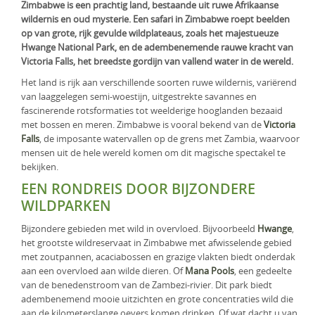
Zimbabwe is een prachtig land, bestaande uit ruwe Afrikaanse
KLM Preferred Partner
Uganda
Groepsreis
wildernis en oud mysterie. Een safari in Zimbabwe roept beelden
op van grote, rijk gevulde wildplateaus, zoals het majestueuze
Zambia
Hwange National Park, en de adembenemende rauwe kracht van
Victoria Falls, het breedste gordijn van vallend water in de wereld.
Zimbabwe
Het land is rijk aan verschillende soorten ruwe wildernis, variërend
van laaggelegen semi-woestijn, uitgestrekte savannes en
Zuid-Afrika
fascinerende rotsformaties tot weelderige hooglanden bezaaid
met bossen en meren. Zimbabwe is vooral bekend van de
Victoria
Falls
, de imposante watervallen op de grens met Zambia, waarvoor
mensen uit de hele wereld komen om dit magische spectakel te
bekijken.
EEN RONDREIS DOOR BIJZONDERE
WILDPARKEN
Bijzondere gebieden met wild in overvloed. Bijvoorbeeld
Hwange
,
het grootste wildreservaat in Zimbabwe met afwisselende gebied
met zoutpannen, acaciabossen en grazige vlakten biedt onderdak
aan een overvloed aan wilde dieren. Of
Mana Pools
, een gedeelte
van de benedenstroom van de Zambezi-rivier. Dit park biedt
adembenemend mooie uitzichten en grote concentraties wild die
aan de kilometerslange oevers komen drinken. Of wat dacht u van