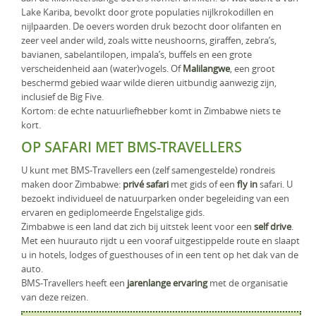
Lake Kariba, bevolkt door grote populaties nijlkrokodillen en
nijlpaarden. De oevers worden druk bezocht door olifanten en
zeer veel ander wild, zoals witte neushoorns, giraffen, zebra’s,
bavianen, sabelantilopen, impala’s, buffels en een grote
verscheidenheid aan (water)vogels. Of
Malilangwe
, een groot
beschermd gebied waar wilde dieren uitbundig aanwezig zijn,
inclusief de Big Five.
Kortom: de echte natuurliefhebber komt in Zimbabwe niets te
kort.
OP SAFARI MET BMS-TRAVELLERS
U kunt met BMS-Travellers een (zelf samengestelde) rondreis
maken door Zimbabwe:
privé safari
met gids of een
fly in
safari. U
bezoekt individueel de natuurparken onder begeleiding van een
ervaren en gediplomeerde Engelstalige gids.
Zimbabwe is een land dat zich bij uitstek leent voor een
self drive
.
Met een huurauto rijdt u een vooraf uitgestippelde route en slaapt
u in hotels, lodges of guesthouses of in een tent op het dak van de
auto.
BMS-Travellers heeft een
jarenlange ervaring
met de organisatie
van deze reizen.