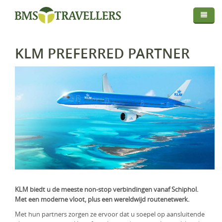
Thema
Bestemmingen
Privé Safari
KLM PREFERRED PARTNER
Routes
Afrika
Fly In Safari
Droomreis
Centraal Azië
Botswana
Privé Rondreis
Info
Europa
Kenia
Kirgistan
Self-Drive
Map
Over BMS-Travellers
Indische Oceaan
Madagaskar
IJsland
Strandvakantie
Login
Reizen Met De Experts
Midden Oosten
Malawi
Italië
Malediven
Huwelijksreis
Reisvoorwaarden En Privacyverklaring
Mozambique
Mauritius
Oman
Foto Safari
Vaccinaties
Namibië
Réunion
Saudi-Arabië
Golfreis
KLM biedt u de meeste non-stop verbindingen vanaf Schiphol.
Verzekeringen
Rwanda
Seychellen
Verenigde Arabische Emiraten
Wellness Reizen
Met een moderne vloot, plus een wereldwijd routenetwerk.
Visa & Travel Authorisation
Tanzania
Familiereis
Met hun partners zorgen ze ervoor dat u soepel op aansluitende