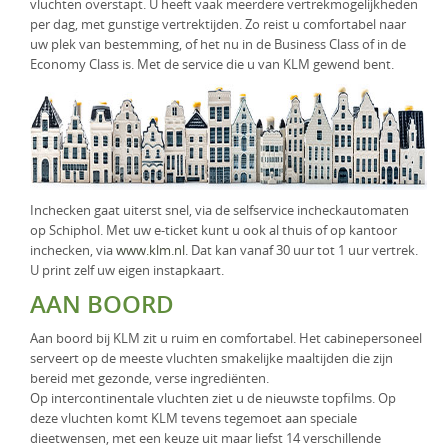
vluchten overstapt. U heeft vaak meerdere vertrekmogelijkheden
KLM Preferred Partner
Uganda
Groepsreis
per dag, met gunstige vertrektijden. Zo reist u comfortabel naar
uw plek van bestemming, of het nu in de Business Class of in de
Zambia
Economy Class is. Met de service die u van KLM gewend bent.
Zimbabwe
Zuid-Afrika
Inchecken gaat uiterst snel, via de selfservice incheckautomaten
op Schiphol. Met uw e-ticket kunt u ook al thuis of op kantoor
inchecken, via
www.klm.nl
. Dat kan vanaf 30 uur tot 1 uur vertrek.
U print zelf uw eigen instapkaart.
AAN BOORD
Aan boord bij KLM zit u ruim en comfortabel. Het cabinepersoneel
serveert op de meeste vluchten smakelijke maaltijden die zijn
bereid met gezonde, verse ingrediënten.
Op intercontinentale vluchten ziet u de nieuwste topfilms. Op
deze vluchten komt KLM tevens tegemoet aan speciale
dieetwensen, met een keuze uit maar liefst 14 verschillende