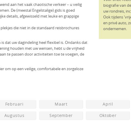
ewend aan het vaak chaotische verkeer – u veilig
biografie van de 
emen. De (meestal Engelstalige) gids is goed
uw rondreis, inc
jke details, afgewisseld met leuke en grappige
Ook tijdens 'vri
en privé auto, z
 plekjes die niet in de standaard reisbrochures
ondernemen.
s dat uw dagindeling heel flexibel is. Ondanks dat
ening houden met uw wensen, hebt u de vrijheid
aan te passen door activiteiten toe te voegen, de
ier om op een veilige, comfortabele en zorgeloze
Februari
Maart
April
Augustus
September
Oktober