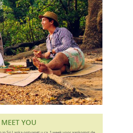
O MEET YOU
n in Sri Lanka ontvangt u ca. 1 week voor aankomst de