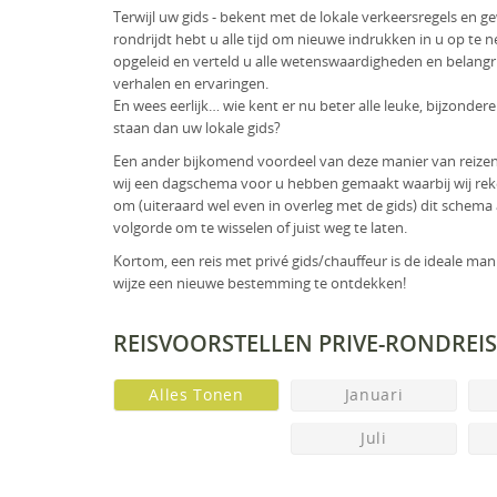
Terwijl uw gids - bekent met de lokale verkeersregels en g
rondrijdt hebt u alle tijd om nieuwe indrukken in u op te n
opgeleid en verteld u alle wetenswaardigheden en belangri
verhalen en ervaringen.
En wees eerlijk… wie kent er nu beter alle leuke, bijzondere
staan dan uw lokale gids?
Een ander bijkomend voordeel van deze manier van reizen i
wij een dagschema voor u hebben gemaakt waarbij wij rek
om (uiteraard wel even in overleg met de gids) dit schema 
volgorde om te wisselen of juist weg te laten.
Kortom, een reis met privé gids/chauffeur is de ideale man
wijze een nieuwe bestemming te ontdekken!
REISVOORSTELLEN PRIVE-RONDREIS
Alles Tonen
Januari
Juli