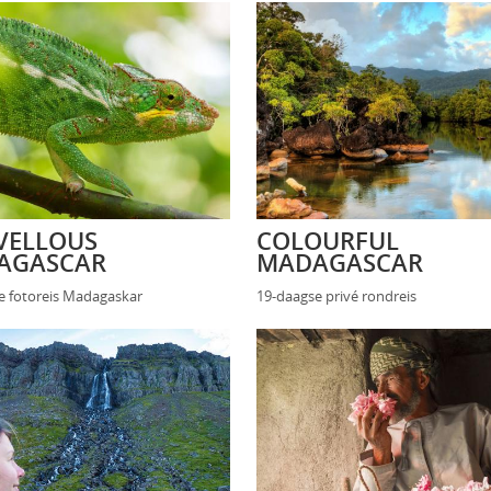
VELLOUS
COLOURFUL
AGASCAR
MADAGASCAR
e fotoreis Madagaskar
19-daagse privé rondreis