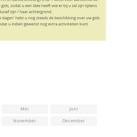
gids, zodat u een idee heeft wie er bij u zal zijn tijdens
lusief zijn / haar achtergrond.
je dagen' hebt u nog steeds de beschikking over uw gids
odat u indien gewenst nog extra activiteiten kunt
Mei
Juni
November
December