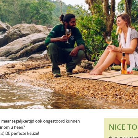
en, maar tegelijkertijd ook ongestoord kunnen
NICE T
ur om u heen?
is) DE perfecte keuze!
Voor onze reize