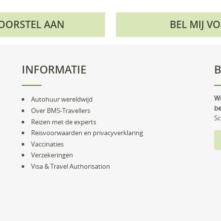
VOORSTEL AAN
BEL MIJ V
INFORMATIE
B
Wi
Autohuur wereldwijd
be
Over BMS-Travellers
Sc
Reizen met de experts
Reisvoorwaarden en privacyverklaring
Vaccinaties
Verzekeringen
Visa & Travel Authorisation