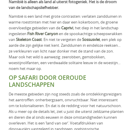
Namibië is alleen als land al uiterst fotogeniek. Het is de droom
KLM Preferred Partner
Uganda
Groepsreis
van de landschapsliefhebber.
Namibië is een land met grote contrasten: verlaten zandduinen in
Zambia
warme roesttinten met hier en daar een kokerboom, de groene
overvloedige gebieden van de
Caprivi
, het diep in het landschap
Zimbabwe
ingesleten
Fish River Canyon
en de spookachtige scheepswrakken
van
Skeleton Coast
. En niet te vergeten de
Sossusvlei
, een plek op
Zuid-Afrika
aarde die zijn gelijke niet kent. Zandduinen in eindeloze reeksen...
ze verkleuren van licht naar donker met de stand van de zon.
Maar ook het wild is aanwezig: zeerobben, gemsbokken,
woestijnolifanten, een verdwaalde solitaire leeuw in de woestijn...
noem het maar op.
OP SAFARI DOOR OEROUDE
LANDSCHAPPEN
De meeste gebieden zijn nog steeds zoals de ontdekkingsreizigers
het aantroffen: onherbergzaam, onvruchtbaar. Niet interessant
om te kolonialiseren. En dat is de redding voor het natuurschoon.
Als u meer op de details let, ziet u juist die uiterst zeldzame planten
en dieren die al sinds eeuwen in deze omstandigheden kunnen
overleven. Het is een ‘land van oer’. Voetafdrukken van
dinosauriërs vastgelegd in zandsteen, prehistorische