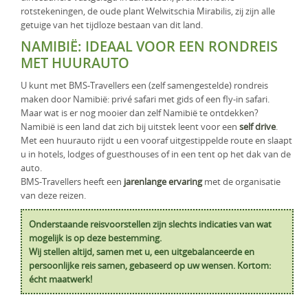
rotstekeningen, de oude plant Welwitschia Mirabilis, zij zijn alle
getuige van het tijdloze bestaan van dit land.
NAMIBIË: IDEAAL VOOR EEN RONDREIS
MET HUURAUTO
U kunt met BMS-Travellers een (zelf samengestelde) rondreis
maken door Namibië: privé safari met gids of een fly-in safari.
Maar wat is er nog mooier dan zelf Namibië te ontdekken?
Namibië is een land dat zich bij uitstek leent voor een
self drive
.
Met een huurauto rijdt u een vooraf uitgestippelde route en slaapt
u in hotels, lodges of guesthouses of in een tent op het dak van de
auto.
BMS-Travellers heeft een
jarenlange ervaring
met de organisatie
van deze reizen.
Onderstaande reisvoorstellen zijn slechts indicaties van wat
mogelijk is op deze bestemming.
Wij stellen altijd, samen met u, een uitgebalanceerde en
persoonlijke reis samen, gebaseerd op uw wensen. Kortom:
écht maatwerk!