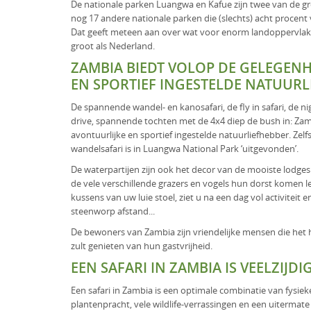
De nationale parken Luangwa en Kafue zijn twee van de groo
nog 17 andere nationale parken die (slechts) acht procent 
Dat geeft meteen aan over wat voor enorm landoppervlak 
groot als Nederland.
ZAMBIA BIEDT VOLOP DE GELEGENH
EN SPORTIEF INGESTELDE NATUURL
De spannende wandel- en kanosafari, de fly in safari, de 
drive, spannende tochten met de 4x4 diep de bush in: Zam
avontuurlijke en sportief ingestelde natuurliefhebber. Zelf
wandelsafari is in Luangwa National Park ‘uitgevonden’.
De waterpartijen zijn ook het decor van de mooiste lodges 
de vele verschillende grazers en vogels hun dorst komen l
kussens van uw luie stoel, ziet u na een dag vol activiteit
steenworp afstand...
De bewoners van Zambia zijn vriendelijke mensen die het h
zult genieten van hun gastvrijheid.
EEN SAFARI IN ZAMBIA IS VEELZIJDI
Een safari in Zambia is een optimale combinatie van fysie
plantenpracht, vele wildlife-verrassingen en een uitermate