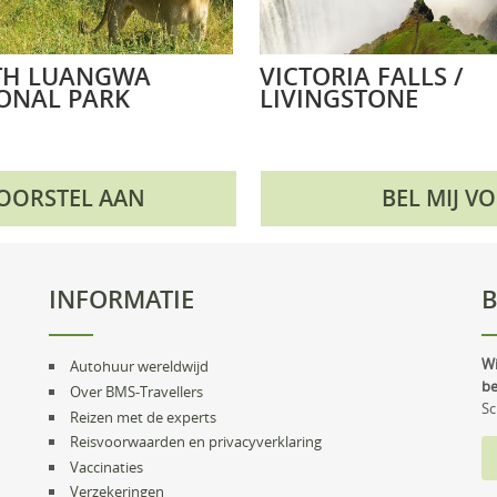
TH LUANGWA
VICTORIA FALLS /
ONAL PARK
LIVINGSTONE
VOORSTEL AAN
BEL MIJ V
INFORMATIE
B
Wi
Autohuur wereldwijd
be
Over BMS-Travellers
Sc
Reizen met de experts
Reisvoorwaarden en privacyverklaring
Vaccinaties
Verzekeringen