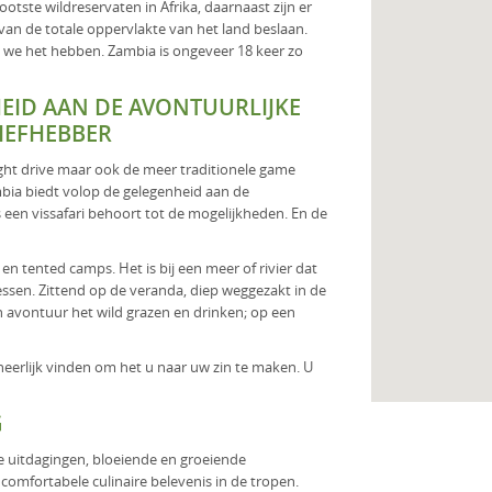
tste wildreservaten in Afrika, daarnaast zijn er
van de totale oppervlakte van het land beslaan.
we het hebben. Zambia is ongeveer 18 keer zo
EID AAN DE AVONTUURLIJKE
IEFHEBBER
night drive maar ook de meer traditionele game
bia biedt volop de gelegenheid aan de
s een vissafari behoort tot de mogelijkheden. En de
en tented camps. Het is bij een meer of rivier dat
essen. Zittend op de veranda, diep weggezakt in de
 en avontuur het wild grazen en drinken; op een
eerlijk vinden om het u naar uw zin te maken. U
G
ke uitdagingen, bloeiende en groeiende
 comfortabele culinaire belevenis in de tropen.