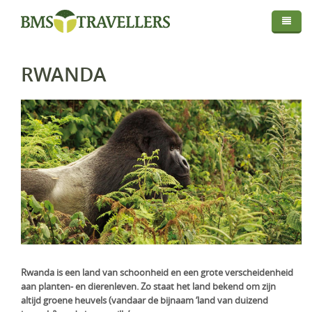
Thema
Bestemmingen
Privé Safari
RWANDA
Routes
Afrika
Fly In Safari
Droomreis
Centraal Azië
Botswana
Privé Rondreis
Info
Europa
Kenia
Kirgistan
Self-Drive
Map
Over BMS-Travellers
Indische Oceaan
Madagaskar
IJsland
Strandvakantie
Login
Reizen Met De Experts
Midden Oosten
Malawi
Italië
Malediven
Huwelijksreis
Reisvoorwaarden En Privacyverklaring
Mozambique
Mauritius
Oman
Foto Safari
Vaccinaties
Namibië
Réunion
Saudi-Arabië
Golfreis
Verzekeringen
Rwanda
Seychellen
Verenigde Arabische Emiraten
Wellness Reizen
Rwanda is een land van schoonheid en een grote verscheidenheid
aan planten- en dierenleven. Zo staat het land bekend om zijn
Visa & Travel Authorisation
Tanzania
Familiereis
altijd groene heuvels (vandaar de bijnaam ‘land van duizend