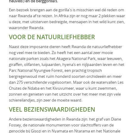
heuvels’) en de berggorilla’s.
KLM Preferred Partner
Uganda
Groepsreis
Een bezoek brengen aan de gorilla's is misschien wel dé reden om
naar Rwanda af te reizen. In Afrika zijn er nog maar 2 plekken waar
Zambia
u deze, met uitsterven bedreigde, mensapen in het wild kunt zien,
waaronder Rwanda.
Zimbabwe
VOOR DE NATUURLIEFHEBBER
Zuid-Afrika
Naast deze imposante dieren heeft Rwanda de natuurliefhebber
nog veel mee te bieden. Zo heeft het een aantal zeer mooie
nationale parken zoals het Akagera National Park, waar leeuwen,
giraffen, olifanten, luipaarden, hyena’s en nijlpaarden leven en het
Parc National Nyungwe Forest, een prachtig tropisch
bergregenwoud met ruim honderd soorten orchideeën en meer
dan 275 verschillende vogelsoorten. Maar ook de watervallen Les
Chutes de Ndaba en het Kivuvumeer, waar u kunt zwemmen,
zonnen en genieten van het uitzicht over het meer met zijn vele
schiereilandjes, zijn zeer de moeite waard.
VEEL BEZIENSWAARDIGHEDEN
Andere bezienswaardigheden in Rwanda zijn: het graf van Diane
Fossey, de nationale monumenten voor slachtoffers van de
genocide bij Gisozi en in Nyamata en Ntarama en het Nationale