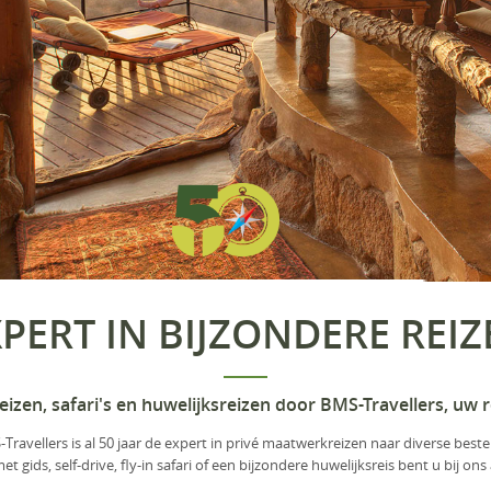
PERT IN BIJZONDERE REI
eizen, safari's en huwelijksreizen door BMS-Travellers, uw re
Travellers is al 50 jaar de expert in privé maatwerkreizen naar diverse best
t gids, self-drive, fly-in safari of een bijzondere huwelijksreis bent u bij ons 