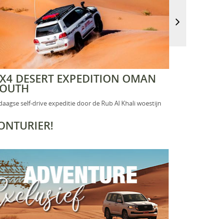
X4 DESERT EXPEDITION OMAN
ULTIM
SOUTH
EXPER
daagse self-drive expeditie door de Rub Al Khali woestijn
12-daagse lu
ONTURIER!