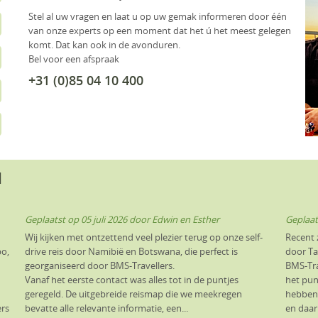
Stel al uw vragen en laat u op uw gemak informeren door één
van onze experts op een moment dat het ú het meest gelegen
komt. Dat kan ook in de avonduren.
Bel voor een afspraak
+31 (0)85 04 10 400
N
Geplaatst op
05 juli 2026
door
Edwin en Esther
Geplaat
Wij kijken met ontzettend veel plezier terug op onze self-
Recent 
po,
drive reis door Namibië en Botswana, die perfect is
door Tan
georganiseerd door BMS-Travellers.
BMS-Tra
Vanaf het eerste contact was alles tot in de puntjes
het pun
geregeld. De uitgebreide reismap die we meekregen
hebben 
ers
bevatte alle relevante informatie, een...
en daar