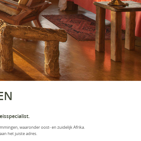
ZEN
isspecialist.
emmingen, waaronder oost- en zuidelijk Afrika.
aan het juiste adres.