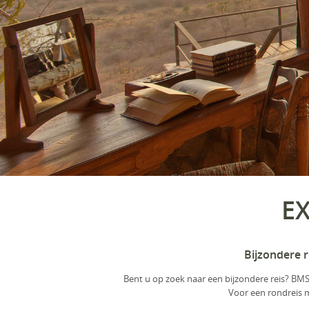
EX
Bijzondere r
Bent u op zoek naar een bijzondere reis? BMS-
Voor een rondreis me