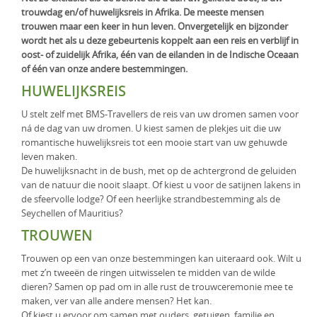
trouwdag en/of huwelijksreis in Afrika. De meeste mensen
KLM Preferred Partner
Uganda
Groepsreis
trouwen maar een keer in hun leven. Onvergetelijk en bijzonder
wordt het als u deze gebeurtenis koppelt aan een reis en verblijf in
Zambia
oost- of zuidelijk Afrika, één van de eilanden in de Indische Oceaan
of één van onze andere bestemmingen.
Zimbabwe
HUWELIJKSREIS
Zuid-Afrika
U stelt zelf met BMS-Travellers de reis van uw dromen samen voor
ná de dag van uw dromen. U kiest samen de plekjes uit die uw
romantische huwelijksreis tot een mooie start van uw gehuwde
leven maken.
De huwelijksnacht in de bush, met op de achtergrond de geluiden
van de natuur die nooit slaapt. Of kiest u voor de satijnen lakens in
de sfeervolle lodge? Of een heerlijke strandbestemming als de
Seychellen of Mauritius?
TROUWEN
Trouwen op een van onze bestemmingen kan uiteraard ook. Wilt u
met z’n tweeën de ringen uitwisselen te midden van de wilde
dieren? Samen op pad om in alle rust de trouwceremonie mee te
maken, ver van alle andere mensen? Het kan.
Of kiest u ervoor om samen met ouders, getuigen, familie en