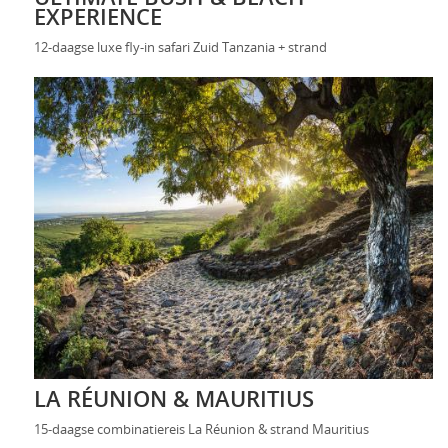
EXPERIENCE
12-daagse luxe fly-in safari Zuid Tanzania + strand
LA RÉUNION & MAURITIUS
15-daagse combinatiereis La Réunion & strand Mauritius