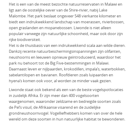
Het is een van de meest bezochte natuurreservaten in Malawi en
KLM Preferred Partner
Uganda
Groepsreis
ligt aan de oostelijke oever van de Shire-rivier, nabij Lake
Malombe. Het park beslaat ongeveer 548 vierkante kilometer en
Zambia
biedt een indrukwekkend landschap van moerassen, rivierbossen,
open graslanden en mopanebossen. Liwonde is niet alleen
Zimbabwe
populair vanwege zijn natuurlijke schoonheid, maar ook door zijn
rijke biodiversiteit.
Zuid-Afrika
Het is de thuisbasis van een indrukwekkend scala aan wilde dieren.
Dankzij recente natuurbeschermingsinspanningen zijn olifanten,
neushoorns en leeuwen opnieuw geïntroduceerd, waardoor het
park nu behoort tot de Big Five-bestemmingen in Malawi.
Daarnaast leven er nijlpaarden, krokodillen, impala’s, waterbokken,
sabelantilopen en bavianen. Roofdieren zoals luipaarden en
hyena’s komen ook voor, al worden ze minder vaak gezien.
Liwonde staat ook bekend als een van de beste vogelspotlocaties
in zuidelijk Afrika. Er zijn meer dan 400 vogelsoorten
waargenomen, waaronder zeldzame en bedreigde soorten zoals
de Pel’s visuil, de Afrikaanse visarend en de zuidelijke
grondneushoornvogel. Vogelliefhebbers komen van over de hele
wereld om deze soorten in hun natuurlijke habitat te bewonderen.