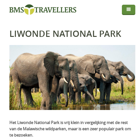
Thema
Bestemmingen
Privé Safari
LIWONDE NATIONAL PARK
Routes
Afrika
Fly In Safari
Droomreis
Centraal Azië
Botswana
Privé Rondreis
Info
Europa
Kenia
Kirgistan
Self-Drive
Map
Over BMS-Travellers
Indische Oceaan
Madagaskar
IJsland
Strandvakantie
Login
Reizen Met De Experts
Midden Oosten
Malawi
Italië
Malediven
Huwelijksreis
Reisvoorwaarden En Privacyverklaring
Mozambique
Mauritius
Oman
Foto Safari
Vaccinaties
Namibië
Réunion
Saudi-Arabië
Golfreis
Verzekeringen
Rwanda
Seychellen
Verenigde Arabische Emiraten
Wellness Reizen
Het Liwonde National Park is vrij klein in vergelijking met de rest
van de Malawische wildparken, maar is een zeer populair park om
Visa & Travel Authorisation
Tanzania
Familiereis
te bezoeken.