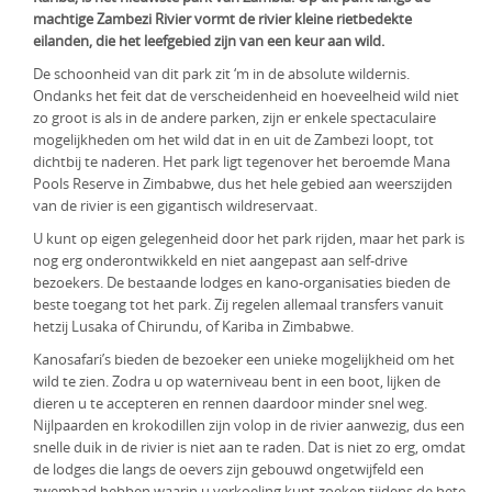
machtige Zambezi Rivier vormt de rivier kleine rietbedekte
KLM Preferred Partner
Uganda
Groepsreis
eilanden, die het leefgebied zijn van een keur aan wild.
Zambia
De schoonheid van dit park zit ‘m in de absolute wildernis.
Ondanks het feit dat de verscheidenheid en hoeveelheid wild niet
Zimbabwe
zo groot is als in de andere parken, zijn er enkele spectaculaire
mogelijkheden om het wild dat in en uit de Zambezi loopt, tot
Zuid-Afrika
dichtbij te naderen. Het park ligt tegenover het beroemde Mana
Pools Reserve in Zimbabwe, dus het hele gebied aan weerszijden
van de rivier is een gigantisch wildreservaat.
U kunt op eigen gelegenheid door het park rijden, maar het park is
nog erg onderontwikkeld en niet aangepast aan self-drive
bezoekers. De bestaande lodges en kano-organisaties bieden de
beste toegang tot het park. Zij regelen allemaal transfers vanuit
hetzij Lusaka of Chirundu, of Kariba in Zimbabwe.
Kanosafari’s bieden de bezoeker een unieke mogelijkheid om het
wild te zien. Zodra u op waterniveau bent in een boot, lijken de
dieren u te accepteren en rennen daardoor minder snel weg.
Nijlpaarden en krokodillen zijn volop in de rivier aanwezig, dus een
snelle duik in de rivier is niet aan te raden. Dat is niet zo erg, omdat
de lodges die langs de oevers zijn gebouwd ongetwijfeld een
zwembad hebben waarin u verkoeling kunt zoeken tijdens de hete