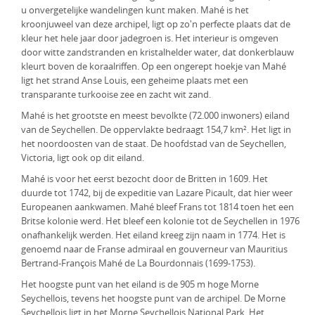
u onvergetelijke wandelingen kunt maken. Mahé is het
KLM Preferred Partner
Uganda
Groepsreis
kroonjuweel van deze archipel, ligt op zo'n perfecte plaats dat de
kleur het hele jaar door jadegroen is. Het interieur is omgeven
Zambia
door witte zandstranden en kristalhelder water, dat donkerblauw
kleurt boven de koraalriffen. Op een ongerept hoekje van Mahé
Zimbabwe
ligt het strand Anse Louis, een geheime plaats met een
transparante turkooise zee en zacht wit zand.
Zuid-Afrika
Mahé is het grootste en meest bevolkte (72.000 inwoners) eiland
van de Seychellen. De oppervlakte bedraagt 154,7 km². Het ligt in
het noordoosten van de staat. De hoofdstad van de Seychellen,
Victoria, ligt ook op dit eiland.
Mahé is voor het eerst bezocht door de Britten in 1609. Het
duurde tot 1742, bij de expeditie van Lazare Picault, dat hier weer
Europeanen aankwamen. Mahé bleef Frans tot 1814 toen het een
Britse kolonie werd. Het bleef een kolonie tot de Seychellen in 1976
onafhankelijk werden. Het eiland kreeg zijn naam in 1774. Het is
genoemd naar de Franse admiraal en gouverneur van Mauritius
Bertrand-François Mahé de La Bourdonnais (1699-1753).
Het hoogste punt van het eiland is de 905 m hoge Morne
Seychellois, tevens het hoogste punt van de archipel. De Morne
Seychellois ligt in het Morne Seychellois National Park. Het