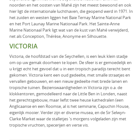
noorden en het oosten van Mahé zijn het meest bewoond en ook
hier ligt de internationale luchthaven, die geopend werd in 1971. In
het zuiden en westen liggen het Baie Ternay Marine National Park
en het Port Launay Marine Nationaal Park. Het Sainte-Anne
Marine Nationaal Park ligt wat van de kust van Mahé verwijderd,
net als Conception, Thérèse, Anonyme en Silhouette.
VICTORIA
Victoria, de hoofdstad van de Seychellen, is een leuk klein stadje
om op uw gemak doorheen te lopen. De sfeer is er gemoedelijk en
u krijgt echt het gevoel dat u in een tropisch paradijs terecht bent
gekomen. Victoria kent een oud gedeelte, met smalle straatjes en
vervallen gebouwen, en een nieuw gedeelte met brede lanen en
tropische tuinen. Bezienswaardigheden in Victoria zijn o.a. de
klokkentoren, gemodelleerd naar de Little Ben in Londen, naast
het gerechtsgebouw, maar liefst twee heuse kathedralen (een
Anglicaanse en een Roomse, al is het seminarie, Capuchin House,
eigenlijk mooier. Verder zijn er diverse musea, en de Sir Selwyn-
Clarke Market waar de stalletjes 's morgens volgeladen zijn met
tropische vruchten, specerijen en verse vis.