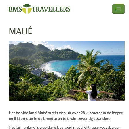
Thema
Bestemmingen
Privé Safari
MAHÉ
Routes
Afrika
Fly In Safari
Droomreis
Centraal Azië
Botswana
Privé Rondreis
Info
Europa
Kenia
Kirgistan
Self-Drive
Map
Over BMS-Travellers
Indische Oceaan
Madagaskar
IJsland
Strandvakantie
Login
Reizen Met De Experts
Midden Oosten
Malawi
Italië
Malediven
Huwelijksreis
Reisvoorwaarden En Privacyverklaring
Mozambique
Mauritius
Oman
Foto Safari
Vaccinaties
Namibië
Réunion
Saudi-Arabië
Golfreis
Verzekeringen
Rwanda
Seychellen
Verenigde Arabische Emiraten
Wellness Reizen
Het hoofdeiland Mahé strekt zich uit over 28 kilometer in de lengte
en 8 kilometer in de breedte en telt ruim zeventig stranden.
Visa & Travel Authorisation
Tanzania
Familiereis
Het binnenland is weelderig begroeid met dicht regenwoud, waar