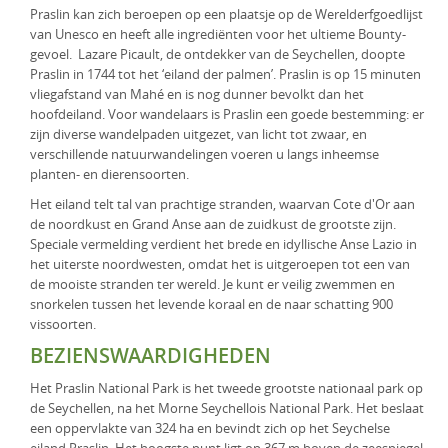
Praslin kan zich beroepen op een plaatsje op de Werelderfgoedlijst
KLM Preferred Partner
Uganda
Groepsreis
van Unesco en heeft alle ingrediënten voor het ultieme Bounty-
gevoel. Lazare Picault, de ontdekker van de Seychellen, doopte
Zambia
Praslin in 1744 tot het ‘eiland der palmen’. Praslin is op 15 minuten
vliegafstand van Mahé en is nog dunner bevolkt dan het
Zimbabwe
hoofdeiland. Voor wandelaars is Praslin een goede bestemming: er
zijn diverse wandelpaden uitgezet, van licht tot zwaar, en
Zuid-Afrika
verschillende natuurwandelingen voeren u langs inheemse
planten- en dierensoorten.
Het eiland telt tal van prachtige stranden, waarvan Cote d'Or aan
de noordkust en Grand Anse aan de zuidkust de grootste zijn.
Speciale vermelding verdient het brede en idyllische Anse Lazio in
het uiterste noordwesten, omdat het is uitgeroepen tot een van
de mooiste stranden ter wereld. Je kunt er veilig zwemmen en
snorkelen tussen het levende koraal en de naar schatting 900
vissoorten.
BEZIENSWAARDIGHEDEN
Het Praslin National Park is het tweede grootste nationaal park op
de Seychellen, na het Morne Seychellois National Park. Het beslaat
een oppervlakte van 324 ha en bevindt zich op het Seychelse