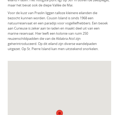
eiland Praslin. Het hoogste punt ligt op 367 m boven de zeespiegel,
maar het bevat ook de diepe Vallée de Mai.
Voor de kust van Praslin liggen talloze kleinere eilanden die
bezocht kunnen worden. Cousin Island is sinds 1968 een
natuurreservaat en een paradijs voor vogelliefhebbers. Een beoek
aan Curieuse is zeker aan te raden en maakt deel uit van een
marine reservaat. Hier leeft een kolonie van ruim 250
reuzenschildpadden die van de Aldabra Atol zijn
geherintroduceerd. Op dit eiland zijn diverse wandelpaden
uitgezet. Op St. Pierre Island kan men uitstekend snorkelen.