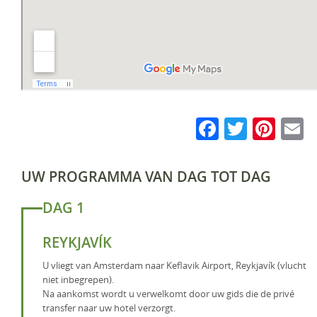
Faceboo
Twitte
Pin
E
UW PROGRAMMA VAN DAG TOT DAG
DAG 1
REYKJAVÍK
U vliegt van Amsterdam naar Keflavik Airport, Reykjavík (vlucht
niet inbegrepen).
Na aankomst wordt u verwelkomt door uw gids die de privé
transfer naar uw hotel verzorgt.