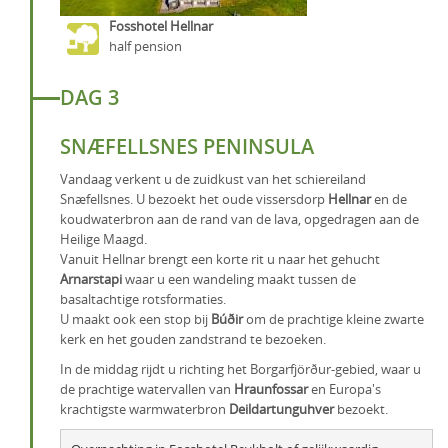
Fosshotel Hellnar
half pension
DAG 3
SNÆFELLSNES PENINSULA
Vandaag verkent u de zuidkust van het schiereiland
Snæfellsnes. U bezoekt het oude vissersdorp
Hellnar
en de
koudwaterbron aan de rand van de lava, opgedragen aan de
Heilige Maagd.
Vanuit Hellnar brengt een korte rit u naar het gehucht
Arnarstapi
waar u een wandeling maakt tussen de
basaltachtige rotsformaties.
U maakt ook een stop bij
Búðir
om de prachtige kleine zwarte
kerk en het gouden zandstrand te bezoeken.
In de middag rijdt u richting het Borgarfjörður-gebied, waar u
de prachtige watervallen van
Hraunfossar
en Europa's
krachtigste warmwaterbron
Deildartunguhver
bezoekt.