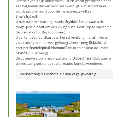
uitstrekt van de IJslandse westkust en wordt gescheiden door
een bergketen die van oost naar west ligt. Het schiereiland
wordt gedomineerd door de majestueuze vulkaan
Snæfellsjökull
.
U rijdt naar het prachtige stadje
Stykkishólmur
waar u de
mogelijkheid heeft om een Viking Sushi Boat Trip te maken op
de Breidafjörður Bay (optioneel).
U verkent de noordkust van het schiereiland met zijn kleine
vissersdorpjes en de veel gefotografeerde berg
Kirkjufell
. U
gaat het
Snæfellsjökull National Park
in en beklimt de krater
Saxhóll
(100 m hoog).
De volgende stop is het kiezelstrand
Djúpalónssandur
, waar u
de verbazingwekkende rotsformaties kunt bewonderen.
Overnachting in Fosshotel Hellnar of gelijkwaardig.