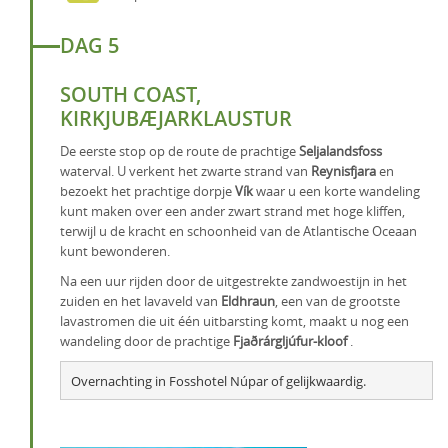
DAG 5
SOUTH COAST,
KIRKJUBÆJARKLAUSTUR
De eerste stop op de route de prachtige
Seljalandsfoss
waterval. U verkent het zwarte strand van
Reynisfjara
en
bezoekt het prachtige dorpje
Vík
waar u een korte wandeling
kunt maken over een ander zwart strand met hoge kliffen,
terwijl u de kracht en schoonheid van de Atlantische Oceaan
kunt bewonderen.
Na een uur rijden door de uitgestrekte zandwoestijn in het
zuiden en het lavaveld van
Eldhraun
, een van de grootste
lavastromen die uit één uitbarsting komt, maakt u nog een
wandeling door de prachtige
Fjaðrárgljúfur-kloof
.
Overnachting in Fosshotel Núpar of gelijkwaardig.