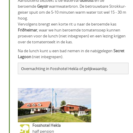
Aansluitend bezoekt u de waterval
Gullfoss
en de
beroemde
Geysir
warmwaterbron. De betrouwbare Strokkur-
geiser spuit om de 5-10 minuten warm water tot wel 15 - 30 m
hoog.
Vervolgens brengt een korte rit u naar de beroemde kas
Friðheimar
, waar we hun beroemde tomatensoep kunnen
proeven voor de lunch (niet inbegrepen) en een lezing krijgen
over de tomatenteelt in de kas.
Na de lunch kunt u een bad nemen in de nabijgelegen
Secret
Lagoon
(niet inbegrepen).
Overnachting in Fosshotel Hekla of gelijkwaardig.
Fosshotel Hekla
half pension