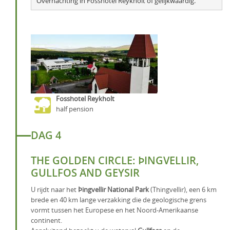
Overnachting in Fosshotel Reykholt of gelijkwaardig.
Fosshotel Reykholt
half pension
DAG 4
THE GOLDEN CIRCLE: ÞINGVELLIR,
GULLFOS AND GEYSIR
U rijdt naar het
Þingvellir National Park
(Thingvellir), een 6 km
brede en 40 km lange verzakking die de geologische grens
vormt tussen het Europese en het Noord-Amerikaanse
continent.