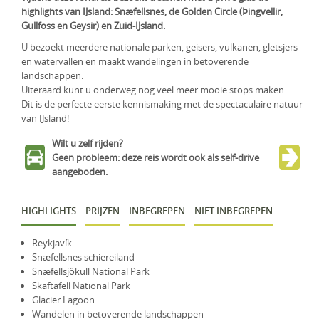
highlights van IJsland: Snæfellsnes, de Golden Circle (Þingvellir,
KLM Preferred Partner
Uganda
Groepsreis
Gullfoss en Geysir) en Zuid-IJsland.
Zambia
U bezoekt meerdere nationale parken, geisers, vulkanen, gletsjers
en watervallen en maakt wandelingen in betoverende
Zimbabwe
landschappen.
Uiteraard kunt u onderweg nog veel meer mooie stops maken...
Zuid-Afrika
Dit is de perfecte eerste kennismaking met de spectaculaire natuur
van IJsland!
Wilt u zelf rijden?
Geen probleem: deze reis wordt ook als self-drive
aangeboden.
HIGHLIGHTS
PRIJZEN
INBEGREPEN
NIET INBEGREPEN
Reykjavík
Snæfellsnes schiereiland
Snæfellsjökull National Park
Skaftafell National Park
Glacier Lagoon
Wandelen in betoverende landschappen