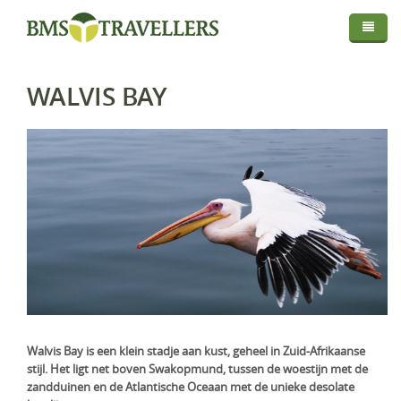
Thema
Bestemmingen
Privé Safari
WALVIS BAY
Routes
Afrika
Fly In Safari
Droomreis
Centraal Azië
Botswana
Privé Rondreis
Info
Europa
Kenia
Kirgistan
Self-Drive
Map
Over BMS-Travellers
Indische Oceaan
Madagaskar
IJsland
Strandvakantie
Login
Reizen Met De Experts
Midden Oosten
Malawi
Italië
Malediven
Huwelijksreis
Reisvoorwaarden En Privacyverklaring
Mozambique
Mauritius
Oman
Foto Safari
Vaccinaties
Namibië
Réunion
Saudi-Arabië
Golfreis
Verzekeringen
Rwanda
Seychellen
Verenigde Arabische Emiraten
Wellness Reizen
Walvis Bay is een klein stadje aan kust, geheel in Zuid-Afrikaanse
stijl. Het ligt net boven Swakopmund, tussen de woestijn met de
Visa & Travel Authorisation
Tanzania
Familiereis
zandduinen en de Atlantische Oceaan met de unieke desolate