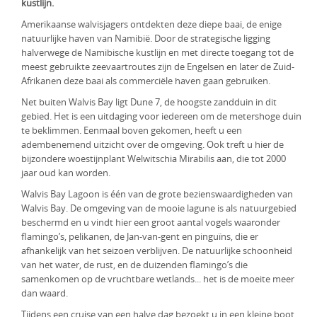
kustlijn.
KLM Preferred Partner
Uganda
Groepsreis
Amerikaanse walvisjagers ontdekten deze diepe baai, de enige
natuurlijke haven van Namibië. Door de strategische ligging
Zambia
halverwege de Namibische kustlijn en met directe toegang tot de
meest gebruikte zeevaartroutes zijn de Engelsen en later de Zuid-
Zimbabwe
Afrikanen deze baai als commerciële haven gaan gebruiken.
Net buiten Walvis Bay ligt Dune 7, de hoogste zandduin in dit
Zuid-Afrika
gebied. Het is een uitdaging voor iedereen om de metershoge duin
te beklimmen. Eenmaal boven gekomen, heeft u een
adembenemend uitzicht over de omgeving. Ook treft u hier de
bijzondere woestijnplant Welwitschia Mirabilis aan, die tot 2000
jaar oud kan worden.
Walvis Bay Lagoon is één van de grote bezienswaardigheden van
Walvis Bay. De omgeving van de mooie lagune is als natuurgebied
beschermd en u vindt hier een groot aantal vogels waaronder
flamingo’s, pelikanen, de Jan-van-gent en pinguïns, die er
afhankelijk van het seizoen verblijven. De natuurlijke schoonheid
van het water, de rust, en de duizenden flamingo’s die
samenkomen op de vruchtbare wetlands... het is de moeite meer
dan waard.
Tijdens een cruise van een halve dag bezoekt u in een kleine boot