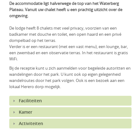
De accommodatie ligt halverwege de top van het Waterberg
KLM Preferred Partner
Uganda
Groepsreis
Plateau. Vanuit uw chalet heeft u een prachtig uitzicht over de
omgeving.
Zambia
De lodge heeft 8 chalets met veel privacy, voorzien van een
Zimbabwe
badkamer met douche en toilet, een open haard en een privé
dompelbad op het terras.
Zuid-Afrika
Verder is er een restaurant (met een vast menu), een lounge, bar,
een zwembad en een observatie terras. In het restaurant is gratis
WiFi.
Bij de receptie kunt u zich aanmelden voor begeleide autoritten en
wandelingen door het park. U kunt ook op eigen gelegenheid
wandelroutes door het park volgen. Ook is een bezoek aan een
lokaal Herero dorp mogelijk.
Faciliteiten
Kamer
Activiteiten