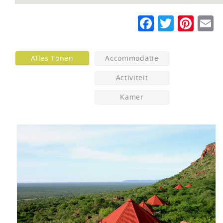
Faceboo
Twitte
Pin
E
Alles Tonen
Accommodatie
Activiteit
Kamer