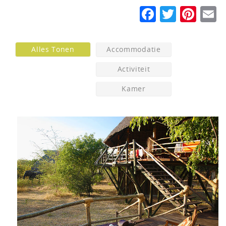
Faceboo
Twitte
Pin
E
Alles Tonen
Accommodatie
Activiteit
Kamer