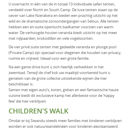
U overnacht in één van de in totaal 13 individuele safari tenten,
KLM Preferred Partner
Uganda
Groepsreis
verdeeld over North en South Camp. De luxe tenten staan op de
oever van Lake Nzerakera en bieden een prachtig uitzicht op het
Zambia
wild en de dramatische zonsondergangen van Selous. Alle tenten
hebben een en-suite openlucht badkamer voorzien van warm
Zimbabwe
water. De verhoogde houten veranda biedt uitzicht op het meer
met nijlpaarden, krokodillen en vele vogelsoorten.
Zuid-Afrika
De vier privé suite tenten met gedeelde veranda en plunge pool
(Private Camp) zijn speciaal voor diegenen die houden van privacy,
ruimte en vrijheid. Ideaal voor een grote familie.
Na een game drive kunt u zich heerlijk verkwikken in het
zwembad. Terwijl de chef kok uw maaltijd voorbereid kunt u
genieten van de grote collectie uitstekende wijnen die hier
beschikbaar is.
Samen met eigen auto’s, boten, gidsen en een fantastische haute
cuisine biedt dit exclusieve kamp het allerbeste voor de ‘happy
few’ die hier verblijven.
CHILDREN'S WALK
Omdat er bij Siwandu steeds meer families met kinderen verblijven
worden er ook natuurwandelingen voor kinderen georganiseerd.