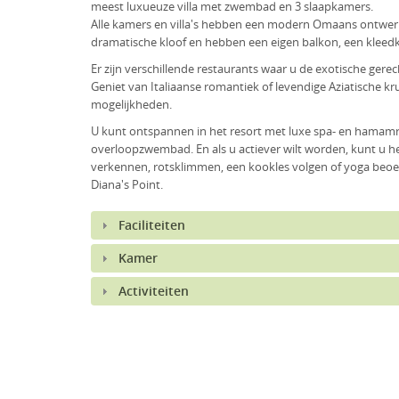
meest luxueuze villa met zwembad en 3 slaapkamers.
Alle kamers en villa's hebben een modern Omaans ontwerp 
dramatische kloof en hebben een eigen balkon, een klee
Er zijn verschillende restaurants waar u de exotische gere
Geniet van Italiaanse romantiek of levendige Aziatische kr
mogelijkheden.
U kunt ontspannen in het resort met luxe spa- en hamamri
overloopzwembad. En als u actiever wilt worden, kunt u he
verkennen, rotsklimmen, een kookles volgen of yoga beoe
Diana's Point.
Faciliteiten
Kamer
Activiteiten