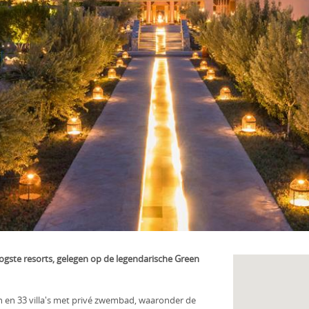
oogste resorts, gelegen op de legendarische Green
n en 33 villa's met privé zwembad, waaronder de