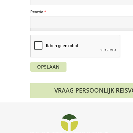
Reactie
*
OPSLAAN
VRAAG PERSOONLIJK REIS