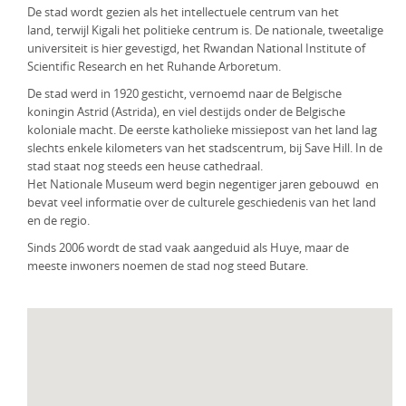
De stad wordt gezien als het intellectuele centrum van het
KLM Preferred Partner
Uganda
Groepsreis
land, terwijl Kigali het politieke centrum is. De nationale, tweetalige
universiteit is hier gevestigd, het Rwandan National Institute of
Zambia
Scientific Research en het Ruhande Arboretum.
De stad werd in 1920 gesticht, vernoemd naar de Belgische
Zimbabwe
koningin Astrid (Astrida), en viel destijds onder de Belgische
koloniale macht. De eerste katholieke missiepost van het land lag
Zuid-Afrika
slechts enkele kilometers van het stadscentrum, bij Save Hill. In de
stad staat nog steeds een heuse cathedraal.
Het Nationale Museum werd begin negentiger jaren gebouwd en
bevat veel informatie over de culturele geschiedenis van het land
en de regio.
Sinds 2006 wordt de stad vaak aangeduid als Huye, maar de
meeste inwoners noemen de stad nog steed Butare.