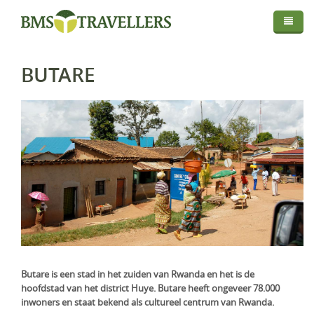
Thema
Bestemmingen
Privé Safari
BUTARE
Routes
Afrika
Fly In Safari
Droomreis
Centraal Azië
Botswana
Privé Rondreis
Info
Europa
Kenia
Kirgistan
Self-Drive
Map
Over BMS-Travellers
Indische Oceaan
Madagaskar
IJsland
Strandvakantie
Login
Reizen Met De Experts
Midden Oosten
Malawi
Italië
Malediven
Huwelijksreis
Reisvoorwaarden En Privacyverklaring
Mozambique
Mauritius
Oman
Foto Safari
Vaccinaties
Namibië
Réunion
Saudi-Arabië
Golfreis
Verzekeringen
Rwanda
Seychellen
Verenigde Arabische Emiraten
Wellness Reizen
Butare is een stad in het zuiden van Rwanda en het is de
hoofdstad van het district Huye. Butare heeft ongeveer 78.000
Visa & Travel Authorisation
Tanzania
Familiereis
inwoners en staat bekend als cultureel centrum van Rwanda.