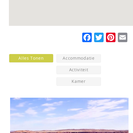
Faceboo
Twitte
Pin
E
Alles Tonen
Accommodatie
Activiteit
Kamer