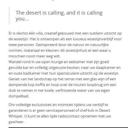
KLM Preferred Partner
Uganda
Groepsreis
The desert is calling, and it is calling
you...
Zambia
Zimbabwe
Er is slechts één villa, creatief gebouwd met een subliem uitzicht op
de woestijn. Het is ontworpen als een luxueus woestijnverblijf voor
Zuid-Afrika
twee personen. Geïnspireerd door de natuur en natuurlijke
vormen, materiaal en kleuren: dit woestijnhuis er een waar u
misschien nooit meer weg wilt.
Wandel rond in uw open lounge en eetkamer met zijn goed
gevulde bar en volledig uitgeruste keuken; naar uw slaapkamer en
en-suite badkamer met hun spectaculaire uitzicht op de woestijn.
Geniet van het landschap op het terras met een glas wijn of een
dampende kop koffie en loop over de houten loopbrug om een
duik te nemen in het koele, verfrissende water van uw eigen
dompelbad.
Om volledige exclusiviteit en intimiteit tijdens uw verblijf te
garanderen is er geen servicepersoneel of chef-kok in Desert
Whisper. U kunt te allen tijde radiocontact opnemen met uw
gastheer.