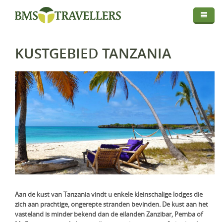
Thema
Bestemmingen
Privé Safari
KUSTGEBIED TANZANIA
Routes
Afrika
Fly In Safari
Droomreis
Centraal Azië
Botswana
Privé Rondreis
Info
Europa
Kenia
Kirgistan
Self-Drive
Map
Over BMS-Travellers
Indische Oceaan
Madagaskar
IJsland
Strandvakantie
Login
Reizen Met De Experts
Midden Oosten
Malawi
Italië
Malediven
Huwelijksreis
Reisvoorwaarden En Privacyverklaring
Mozambique
Mauritius
Oman
Foto Safari
Vaccinaties
Namibië
Réunion
Saudi-Arabië
Golfreis
Verzekeringen
Rwanda
Seychellen
Verenigde Arabische Emiraten
Wellness Reizen
Aan de kust van Tanzania vindt u enkele kleinschalige lodges die
zich aan prachtige, ongerepte stranden bevinden. De kust aan het
Visa & Travel Authorisation
Tanzania
Familiereis
vasteland is minder bekend dan de eilanden Zanzibar, Pemba of