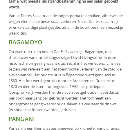
Mafia, wat meestal als strandbestemming na een safari geboekt
KLM Preferred Partner
Uganda
Groepsreis
wordt.
Vanuit Dar es Salaam zijn de lodges prima te bereiken, alhoewel de
Zambia
wegen niet in al te beste staat verkeren. Naast Dar es Salaam zijn
er enkele aardige plaatsjes die, als u in de buurt bent, een bezoekje
Zimbabwe
waard zijn:
BAGAMOYO
Zuid-Afrika
Op twee uur rijden boven Dar Es Salaam ligt Bagamoyo, ooit
thuishaven van ontdekkingsreiziger David Livingstone. In deze
historische omgeving waant u zich echt in het verleden... Er is veel
te zien wat refereert aan het roemruchte verleden van de stad: de
slavenhandel. Het oudste huis in Bagamoyo werd gebouwd in
1860. Het fort werd gebruikt door de Arabieren en Duitsers tot
1870 en diende later - tot ongeveer 1992 - als politiepost.
Oorspronkelijk werden hier de slaven vastgehouden, voordat zij
per boot naar Zanzibar gebracht werden. Het fort heeft een
ondergrondse gang waardoor de slaven als vee naar de dhows
(Arabische zeilboten) werden gedreven.
PANGANI
Pangani is een klein plaatjes ongeveer 55 kilometer vanuit Tanga.