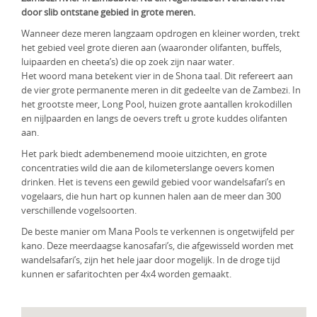
door slib ontstane gebied in grote meren.
KLM Preferred Partner
Uganda
Groepsreis
Wanneer deze meren langzaam opdrogen en kleiner worden, trekt
Zambia
het gebied veel grote dieren aan (waaronder olifanten, buffels,
luipaarden en cheeta’s) die op zoek zijn naar water.
Zimbabwe
Het woord mana betekent vier in de Shona taal. Dit refereert aan
de vier grote permanente meren in dit gedeelte van de Zambezi. In
Zuid-Afrika
het grootste meer, Long Pool, huizen grote aantallen krokodillen
en nijlpaarden en langs de oevers treft u grote kuddes olifanten
aan.
Het park biedt adembenemend mooie uitzichten, en grote
concentraties wild die aan de kilometerslange oevers komen
drinken. Het is tevens een gewild gebied voor wandelsafari’s en
vogelaars, die hun hart op kunnen halen aan de meer dan 300
verschillende vogelsoorten.
De beste manier om Mana Pools te verkennen is ongetwijfeld per
kano. Deze meerdaagse kanosafari’s, die afgewisseld worden met
wandelsafari’s, zijn het hele jaar door mogelijk. In de droge tijd
kunnen er safaritochten per 4x4 worden gemaakt.