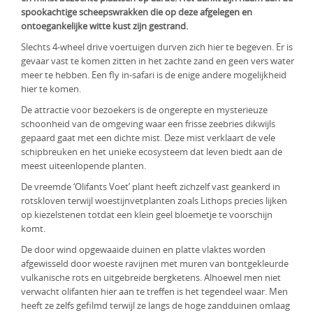
spookachtige scheepswrakken die op deze afgelegen en
KLM Preferred Partner
Uganda
Groepsreis
ontoegankelijke witte kust zijn gestrand.
Zambia
Slechts 4-wheel drive voertuigen durven zich hier te begeven. Er is
gevaar vast te komen zitten in het zachte zand en geen vers water
Zimbabwe
meer te hebben. Een fly in-safari is de enige andere mogelijkheid
hier te komen.
Zuid-Afrika
De attractie voor bezoekers is de ongerepte en mysterieuze
schoonheid van de omgeving waar een frisse zeebries dikwijls
gepaard gaat met een dichte mist. Deze mist verklaart de vele
schipbreuken en het unieke ecosysteem dat leven biedt aan de
meest uiteenlopende planten.
De vreemde ‘Olifants Voet’ plant heeft zichzelf vast geankerd in
rotskloven terwijl woestijnvetplanten zoals Lithops precies lijken
op kiezelstenen totdat een klein geel bloemetje te voorschijn
komt.
De door wind opgewaaide duinen en platte vlaktes worden
afgewisseld door woeste ravijnen met muren van bontgekleurde
vulkanische rots en uitgebreide bergketens. Alhoewel men niet
verwacht olifanten hier aan te treffen is het tegendeel waar. Men
heeft ze zelfs gefilmd terwijl ze langs de hoge zandduinen omlaag