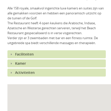
KLM Preferred Partner
Uganda
Groepsreis
Alle 158 royale, smaakvol ingerichte luxe kamers en suites zijn van
alle gemakken voorzien en hebben een panoramisch uitzicht op
Zambia
de tuinen of de Golf.
The Restaurant heeft 4 open keukens die Arabische, Indiase,
Zimbabwe
Aziatische en Westerse gerechten serveren, terwijl het Beach
Restaurant gespecialiseerd is in verse visgerechten.
Zuid-Afrika
Verder zijn er 3 zwembaden met bar en een fitness ruimte. De
uitgebreide spa biedt verschillende massages en therapieën.
Faciliteiten
Kamer
Activiteiten