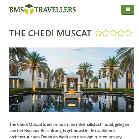
Thema
Bestemmingen
Privé Safari
THE CHEDI MUSCAT
Routes
Afrika
Fly In Safari
Droomreis
Centraal Azië
Botswana
Privé Rondreis
Info
Europa
Kenia
Kirgistan
Self-Drive
Map
Over BMS-Travellers
Indische Oceaan
Madagaskar
IJsland
Strandvakantie
Login
Reizen Met De Experts
Midden Oosten
Malawi
Italië
Malediven
Huwelijksreis
Reisvoorwaarden En Privacyverklaring
Mozambique
Mauritius
Oman
Foto Safari
Vaccinaties
Namibië
Réunion
Saudi-Arabië
Golfreis
Verzekeringen
Rwanda
Seychellen
Verenigde Arabische Emiraten
Wellness Reizen
The Chedi Muscat is een modern en minimalistisch hotel, gelegen
aan het Boushar Beachfront, is gebouwd in de traditionele
Visa & Travel Authorisation
Tanzania
Familiereis
architectuur van Oman en biedt een oase van rust en privacy.