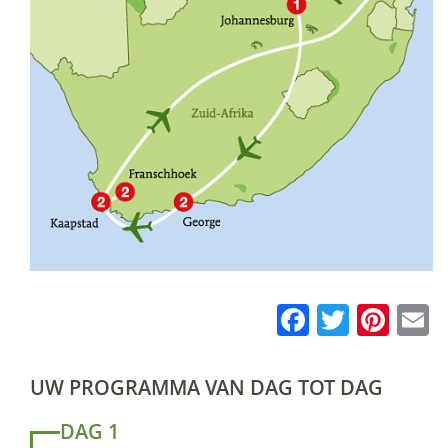
Faceboo
Twitte
Pin
E
UW PROGRAMMA VAN DAG TOT DAG
DAG 1