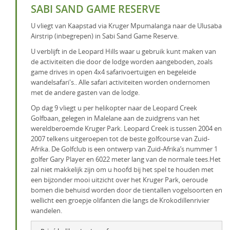
SABI SAND GAME RESERVE
U vliegt van Kaapstad via Kruger Mpumalanga naar de Ulusaba
Airstrip (inbegrepen) in Sabi Sand Game Reserve.
U verblijft in de Leopard Hills waar u gebruik kunt maken van
de activiteiten die door de lodge worden aangeboden, zoals
game drives in open 4x4 safarivoertuigen en begeleide
wandelsafari's.. Alle safari activiteiten worden ondernomen
met de andere gasten van de lodge.
Op dag 9 vliegt u per helikopter naar de Leopard Creek
Golfbaan, gelegen in Malelane aan de zuidgrens van het
wereldberoemde Kruger Park. Leopard Creek is tussen 2004 en
2007 telkens uitgeroepen tot de beste golfcourse van Zuid-
Afrika. De Golfclub is een ontwerp van Zuid-Afrika’s nummer 1
golfer Gary Player en 6022 meter lang van de normale tees.Het
zal niet makkelijk zijn om u hoofd bij het spel te houden met
een bijzonder mooi uitzicht over het Kruger Park, oeroude
bomen die behuisd worden door de tientallen vogelsoorten en
wellicht een groepje olifanten die langs de Krokodillenrivier
wandelen.