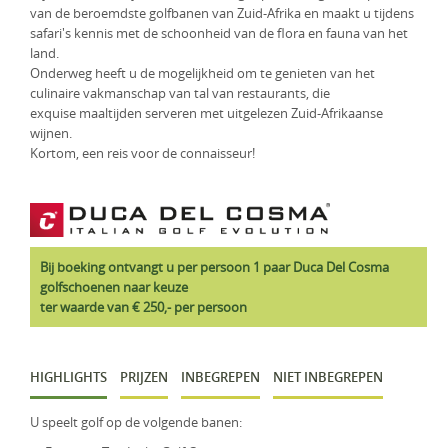
van de beroemdste golfbanen van Zuid-Afrika en maakt u tijdens
KLM Preferred Partner
Uganda
Groepsreis
safari's kennis met de schoonheid van de flora en fauna van het
land.
Zambia
Onderweg heeft u de mogelijkheid om te genieten van het
culinaire vakmanschap van tal van restaurants, die
Zimbabwe
exquise maaltijden serveren met uitgelezen Zuid-Afrikaanse
wijnen.
Zuid-Afrika
Kortom, een reis voor de connaisseur!
Bij boeking ontvangt u per persoon 1 paar Duca Del Cosma
golfschoenen naar keuze
ter waarde van € 250,- per persoon
HIGHLIGHTS
PRIJZEN
INBEGREPEN
NIET INBEGREPEN
U speelt golf op de volgende banen: