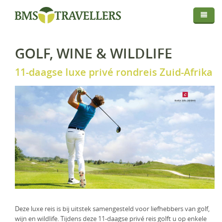
Thema
Bestemmingen
Privé Safari
GOLF, WINE & WILDLIFE
Routes
Afrika
Fly In Safari
Droomreis
11-daagse luxe privé rondreis Zuid-Afrika
Centraal Azië
Botswana
Privé Rondreis
Info
Europa
Kenia
Kirgistan
Self-Drive
Map
Over BMS-Travellers
Indische Oceaan
Madagaskar
IJsland
Strandvakantie
Login
Reizen Met De Experts
Midden Oosten
Malawi
Italië
Malediven
Huwelijksreis
Reisvoorwaarden En Privacyverklaring
Mozambique
Mauritius
Oman
Foto Safari
Vaccinaties
Namibië
Réunion
Saudi-Arabië
Golfreis
Verzekeringen
Rwanda
Seychellen
Verenigde Arabische Emiraten
Wellness Reizen
Deze luxe reis is bij uitstek samengesteld voor liefhebbers van golf,
Visa & Travel Authorisation
Tanzania
Familiereis
wijn en wildlife. Tijdens deze 11-daagse privé reis golft u op enkele