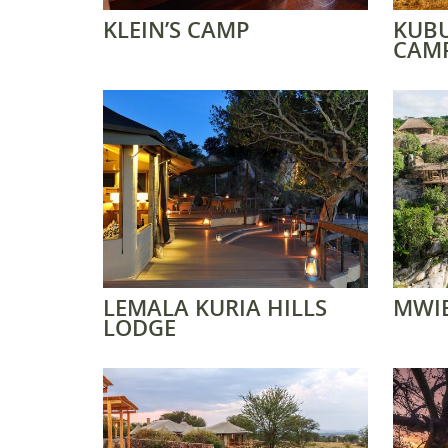
KLEIN’S CAMP
KUBU
CAM
LEMALA KURIA HILLS
MWI
LODGE