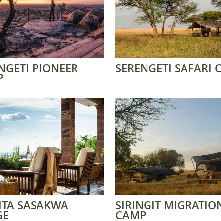
NGETI PIONEER
SERENGETI SAFARI
P
ITA SASAKWA
SIRINGIT MIGRATIO
GE
CAMP