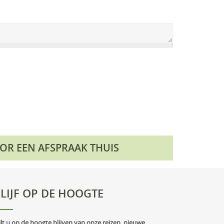
OOR EEN AFSPRAAK THUIS
LIJF OP DE HOOGTE
lt u op de hoogte blijven van onze reizen, nieuwe