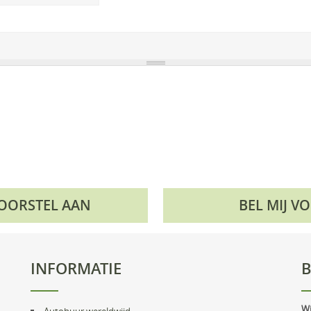
VOORSTEL AAN
BEL MIJ V
INFORMATIE
B
Wi
Autohuur wereldwijd