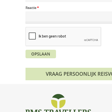
Reactie
*
OPSLAAN
VRAAG PERSOONLIJK REIS