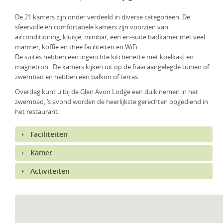
KLM Preferred Partner
Uganda
Groepsreis
De 21 kamers zijn onder verdeeld in diverse categorieën. De
sfeervolle en comfortabele kamers zijn voorzien van
Zambia
airconditioning, kluisje, minibar, een en-suite badkamer met veel
marmer, koffie en thee faciliteiten en WiFi.
Zimbabwe
De suites hebben een ingerichte kitchenette met koelkast en
magnetron. De kamers kijken uit op de fraai aangelegde tuinen of
Zuid-Afrika
zwembad en hebben een balkon of terras.
Overdag kunt u bij de Glen Avon Lodge een duik nemen in het
zwembad, ‘s avond worden de heerlijkste gerechten opgediend in
het restaurant.
Faciliteiten
Kamer
Activiteiten