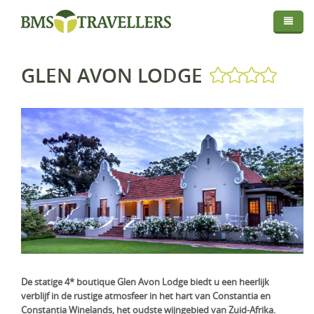
Thema
Bestemmingen
Privé Safari
GLEN AVON LODGE
Routes
Afrika
Fly In Safari
Droomreis
Centraal Azië
Botswana
Privé Rondreis
Info
Europa
Kenia
Kirgistan
Self-Drive
Map
Over BMS-Travellers
Indische Oceaan
Madagaskar
IJsland
Strandvakantie
Login
Reizen Met De Experts
Midden Oosten
Malawi
Italië
Malediven
Huwelijksreis
Reisvoorwaarden En Privacyverklaring
Mozambique
Mauritius
Oman
Foto Safari
Vaccinaties
Namibië
Réunion
Saudi-Arabië
Golfreis
Verzekeringen
Rwanda
Seychellen
Verenigde Arabische Emiraten
Wellness Reizen
De statige 4* boutique Glen Avon Lodge biedt u een heerlijk
verblijf in de rustige atmosfeer in het hart van Constantia en
Visa & Travel Authorisation
Tanzania
Familiereis
Constantia Winelands, het oudste wijngebied van Zuid-Afrika.